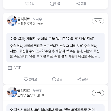
24
댓글
공유
■ 요즘 보험 부업이 많던데요 wonder의 장점은 뭔가요?(1)내 라
이프스타일에 방해되지 않게 스스로 자격증 준비가 가능해요. 휴먼압
박이 없어요.(2)초기자본 비용이 없어요. 시험 응시료, 온라인 교육비
물리치료
ᆞ
노하우
는 회사가 부담해요.(3)자격증을 취득하면 출근 없이 앱 하나로 소득을
스크랩
노하우 도우미
1일전
만들 수 있어요.(4)시작부터 함께하는 전문 매니저가 전 과정을 도와드
려요.(5)나도 모르게 보험전문지식이 향상되어 있어요. ■ 절차가 궁
금해요 ■ 소득이 얼마나 생길까요?내가 가입한 보험의 월 보험료의 1
수술 결과, 재활이 뒤집을 수도 있다? '수술 후 재활 치료'
3배의 수수료와 축하금 최대 60만원을 받을 수 있어요 [예시] 보험료
10만원 ■ 시험이 많이 어렵나요? 아니요! 하지만, 모의고사 문제와
수술 결과, 재활이 뒤집을 수도 있다? '수술 후 재활 치료' 수술 결과,
답만 외우면 헷갈릴 수 있으니 보기 내용의 이해가 필요해요. (예) 모의
재활이 뒤집을 수도 있다? '수술 후 재활 치료' 수술 결과, 재활이 뒤집
고사에서 ‘틀린 것’은? 으로 외웠는데, 실제 시험에서는 ‘맞는 것을 고
을 수도 있다? '수술 후 재활 치료' 수술 결과, 재활이 뒤집을 수도 있
르시오’가 나오게 될 수 있으니 암기할 때 주의가 필요해요! √ 모의고사
다? '수술 후 재활 치료'
점수를 70점 이상 목표로 반복적으로 풀면서 점차 점수를 높여보세
VOD
요! ■ 시험신청 및 시험공부 꿀팁!1. wonder 앱에서 회원가입 후 ‘도
전’탭에서 원하는 시험 일정에 맞춰 시험신청을 해보세요. 2. 시험일 2
좋아요
댓글
공유
~3주 전부터 동영상강의,모의고사, 요약정리를 반복해서 하루에 일정
시간을 정해두고 벼락치기로 집중도를 높여보세요. 모의고사는 최소 4
물리치료
ᆞ
노하우
~5번 풀어 보시는 게 좋아요. 3. 시험 직전에는 실제 시험처럼 PDF파
스크랩
노하우 도우미
2일전
일을 출력하여 모의고사를 풀어보는 것도 좋아요! 시험안내 문자도 꼼
꼼하게 읽어 보시고 준비물 챙겨주세요. 2과목 모두 60점 이상 시 합
격입니다!
오피스스트레칭 #6 실내에서 할 수 있는 #의자운동 전면흉곽부 스트레칭