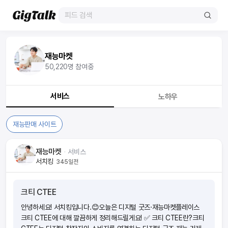
재능마켓
50,220
명 참여중
서비스
노하우
재능판매 사이트
재능마켓
ᆞ
서비스
서치킹
345일전
크티 CTEE
안녕하세요! 서치킹입니다.😊오늘은 디지털 굿즈·재능마켓플레이스
크티 CTEE에 대해 깔끔하게 정리해드릴게요! ✅ 크티 CTEE란?크티