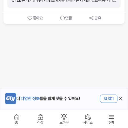
CTEE는 디지털 창작자와 소비자를 연결하는 디지털 굿즈·재능 거래
플랫폼입니다.PNG 다꾸 스티커, 템플릿, 음원, 일러스트 같은 디지털
파일은 물론, 디자인·영상 편집·컨설팅과 같은 맞춤형 재능 서비스도
좋아요
댓글
공유
판매할 수 있습니다.특히 Explore(둘러보기) 기획전은 매월 약 70만
명 이상이 방문하며 신규 크리에이터도 빠르게 노출 기회를 얻을 수 있
는 장점이 있습니다. 🏭 운영사 정보· 운영사: (주) 크티 (CTEE)· 출시:
2022년대 후반· 서비스 형태: 웹 기반 (모바일 대응)· 타겟: 디지털 크
리에이터·프리랜서·디자이너·아티스트·일반 소비자 🌟 주요 장점· 디지
털 굿즈 반복 판매: PNG 스티커·템플릿·음원 등은 한 번 등록하면 자
동 다운로드 구조로 반복 수익 창출· 브랜딩 공간 제공: 창작자 개별 스
토어(Place) 운영 가능· 커뮤니티 기능: 최근 포스트 기능 추가로 팬과
직접 소통 가능· 글로벌 확장: 일본 시장 진출로 해외 판매 기회 확
대 📊 주요 수치· Explore 월 방문자: 약 70만 명+· 크리에이터 수: 3,
000명 이상 활동 중· 거래 성장: 최근 분기 대비 월 거래량 200% 증
가· 상품 유형: PNG 스티커·템플릿·음원·일러스트·글쓰기·강의 등 🏷️
판매 사례실제 판매자 후기에 따르면, 오래전에 만든 굿노트·다꾸 스티
커를 크티에 등록한 후 꾸준히 다운로드와 판매로 이어진 사례가 있습
더
다양한 정보
들을 쉽게 찾을 수 있어요!
앱 열기
니다. 또 다른 작가는 구매자가 결제 즉시 다운로드할 수 있는 구조·카
카오톡 알림·후원 기능 덕분에 팬덤 구축과 수익화를 동시에 경험했다
고 밝혔습니다. 이는 크티가 단순 전시형 플랫폼을 넘어 창작자에게 실
질적인 수익 기회를 제공하는 마켓임을 보여줍니다. ⚠️ 유의사항· 인지
홈
긱잡
노하우
서비스
전체
도는 크몽·탈잉 대비 아직 낮아 초기 자가 홍보 필요· Explore 전시는