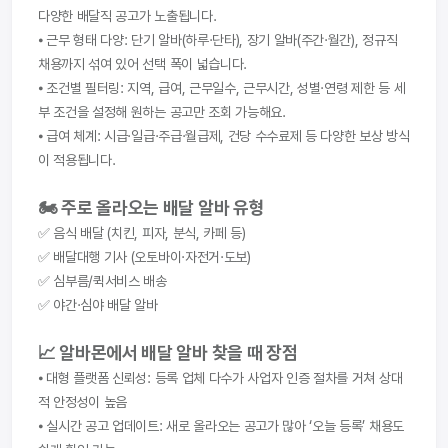
다양한 배달직 공고가 노출됩니다.
⦁ 근무 형태 다양: 단기 알바(하루·단타), 장기 알바(주간·월간), 정규직 
채용까지 섞여 있어 선택 폭이 넓습니다.
⦁ 조건별 필터링: 지역, 급여, 근무일수, 근무시간, 성별·연령 제한 등 세
부 조건을 설정해 원하는 공고만 조회 가능해요.
⦁ 급여 체계: 시급·일급·주급·월급제, 건당 수수료제 등 다양한 보상 방식
이 적용됩니다.
🏍️ 주로 올라오는 배달 알바 유형
✅ 음식 배달 (치킨, 피자, 분식, 카페 등)
✅ 배달대행 기사 (오토바이·자전거·도보)
✅ 심부름/퀵서비스 배송
✅ 야간·심야 배달 알바
📈 알바몬에서 배달 알바 찾을 때 장점
⦁ 대형 플랫폼 신뢰성: 등록 업체 다수가 사업자 인증 절차를 거쳐 상대
적 안정성이 높음
⦁ 실시간 공고 업데이트: 새로 올라오는 공고가 많아 ‘오늘 등록’ 채용도 