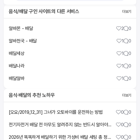
음식/배달 구인 사이트
의 다른 서비스
더보기
알바몬 - 배달
2
0
알바천국 - 배달
1
0
배달세상
1
0
배달나라
1
0
배달알바
1
0
음식·배달
의 추천 노하우
더보기
[오요/2019_12_31] 그녀가 오토바이를 운전하는 방법
0
0
전기자전거 배달 전 아무도 알려주지 않는 반드시 알아야 할 현실
0
0
2026년 똑똑하게 배달하기 위한 가성비 배달 세팅 총 정리 (feat. 핸드폰 거치대 햇빛 가리개 만드는 법)
0
0