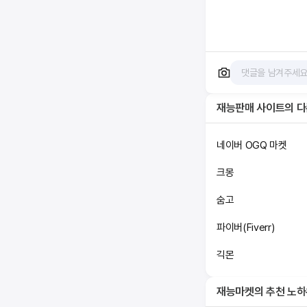
재능판매 사이트
의 
네이버 OGQ 마켓
크몽
숨고
파이버(Fiverr)
긱몬
재능마켓
의 추천 노