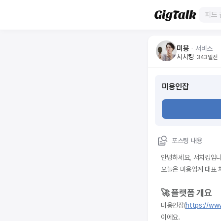
미용
ᆞ
서비스
서치킹
343일전
미용인잡
포스팅 내용
안녕하세요, 서치킹입니
오늘은 미용업계 대표 
🚀 플랫폼 개요
미용인잡(
https://ww
이에요.