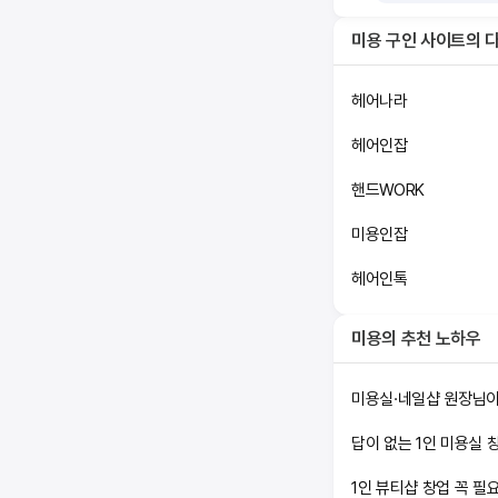
미용 구인 사이트
의 
헤어나라
헤어인잡
핸드WORK
미용인잡
헤어인톡
미용
의 추천 노하우
미용실·네일샵 원장님이
답이 없는 1인 미용실 
1인 뷰티샵 창업 꼭 필