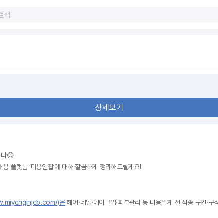
상세보기
다😊
채용 플랫폼 ‘미용인잡’에 대해 깔끔하게 정리해드릴게요!
w.miyonginjob.com/)은
 헤어·네일·메이크업·피부관리 등 미용업계 전 직종 구인·구