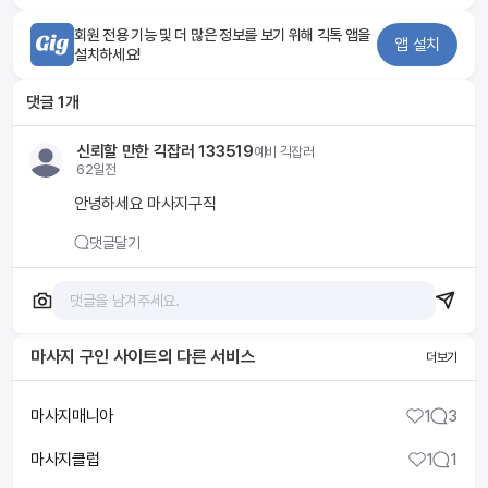
회원 전용 기능 및 더 많은 정보를 보기 위해 긱톡 앱을
앱 설치
설치하세요!
댓글
1
개
신뢰할 만한 긱잡러 133519
예비
긱잡러
62일전
안녕하세요 마사지구직
댓글달기
마사지 구인 사이트
의 다른 서비스
더보기
마사지매니아
1
3
마사지클럽
1
1