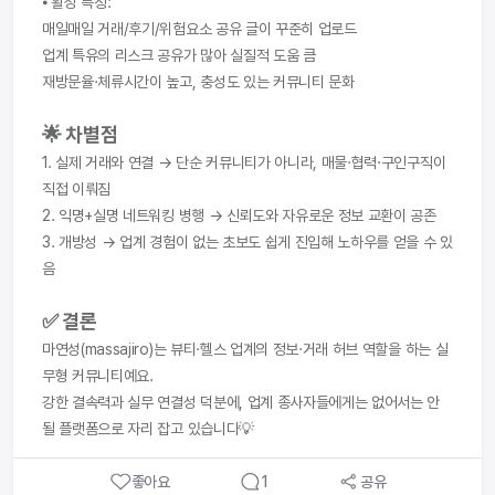
⦁ 활성 특징:
매일매일 거래/후기/위험요소 공유 글이 꾸준히 업로드
업계 특유의 리스크 공유가 많아 실질적 도움 큼
재방문율·체류시간이 높고, 충성도 있는 커뮤니티 문화
🌟 차별점
1. 실제 거래와 연결 → 단순 커뮤니티가 아니라, 매물·협력·구인구직이 
직접 이뤄짐
2. 익명+실명 네트워킹 병행 → 신뢰도와 자유로운 정보 교환이 공존
3. 개방성 → 업계 경험이 없는 초보도 쉽게 진입해 노하우를 얻을 수 있
음
✅ 결론
마연성(massajiro)는 뷰티·헬스 업계의 정보·거래 허브 역할을 하는 실
무형 커뮤니티예요.
강한 결속력과 실무 연결성 덕분에, 업계 종사자들에게는 없어서는 안 
될 플랫폼으로 자리 잡고 있습니다💡
좋아요
1
공유