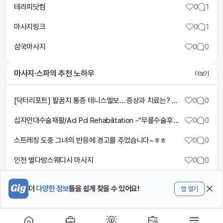
테라피닷컴
0
1
마사지링크
0
1
삼국마사지
0
0
마사지·스파
의 추천 노하우
더보기
[닥터리포트] 팔꿈치 통증 테니스엘보… 증상과 치료는? ㅣTBC뉴스
0
0
십자인대수술재활/Acl Pcl Rehabilitation -"무릎수술후재활"
0
0
스트레칭 도중 그녀의 반응에 경고를 주었습니다~ㅎㅎ
0
0
인천 별다방스웨디시 마사지
0
0
"It'll be Intense and Painful" | ASMR Sports massage by Anastasia
0
0
더
다양한 정보
들을 쉽게 찾을 수 있어요!
앱 열기