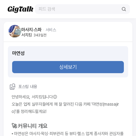
마사지·스파
ᆞ
서비스
서치킹
343일전
마연성
상세보기
포스팅 내용
안녕하세요, 서치킹입니다😊
오늘은 업계 실무자들에게 꽤 잘 알려진 다음 카페 ‘마연성(massajir
o)’를 정리해드릴게요!
🚀 커뮤니티 개요
⦁ 마연성은 마사지·왁싱·피부관리 등 뷰티·헬스 업계 종사자와 관심자를 