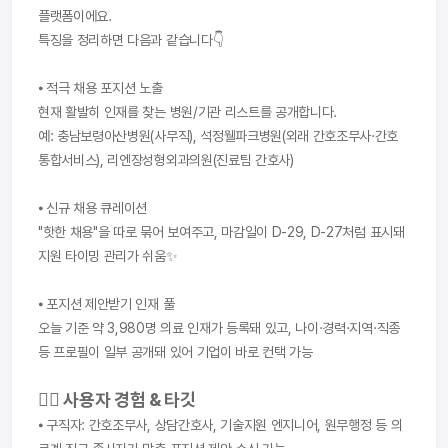
플랫폼이에요.
특징을 정리하면 다음과 같습니다👇
⦁ 적극 채용 포지션 노출
현재 활발히 인재를 찾는 병원/기관 리스트를 공개합니다.
예: 충남보령아산병원(사무직), 석정웰파크병원(외래 간호조무사·간호 
통합서비스), 리엔장성형외과의원(진료팀 간호사)
⦁ 신규 채용 큐레이션
"핫한 채용"을 따로 묶어 보여주고, 마감일이 D-29, D-27처럼 표시돼 
지원 타이밍 관리가 쉬움✨
⦁ 포지션 제안받기 인재 풀
오늘 기준 약 3,980명 의료 인재가 등록돼 있고, 나이·경력·지역·직종 
등 프로필이 일부 공개돼 있어 기업이 바로 컨택 가능
👩‍⚕️ 사용자 경험 & 타깃
⦁ 구직자: 간호조무사, 상담간호사, 기술지원 엔지니어, 원무행정 등 의