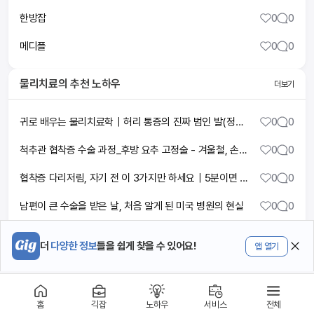
한방잡
0
0
메디플
0
0
물리치료
의 추천 노하우
더보기
귀로 배우는 물리치료학｜허리 통증의 진짜 범인 발(정형물리치료학 12-1장 무릎) #출퇴근길공부 #이동시간공부 #귀로듣는공부 #오디오강의 #물리치료학 #도수치료
0
0
척추관 협착증 수술 과정_후방 요추 고정술 - 겨울철, 손발 저림 주의보 (KBS_761회_20210120)
0
0
협착증 다리저림, 자기 전 이 3가지만 하세요｜5분이면 아침 다리가 달라집니다
0
0
남편이 큰 수술을 받은 날, 처음 알게 된 미국 병원의 현실
0
0
【Grand Chase Classic】 260808 대전 재활치료 중
0
0
더
다양한 정보
들을 쉽게 찾을 수 있어요!
앱 열기
홈
긱잡
노하우
서비스
전체