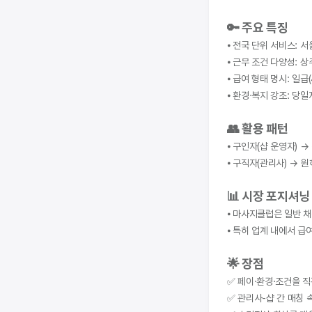
🔑 주요 특징
⦁ 전국 단위 서비스: 
⦁ 근무 조건 다양성: 상
⦁ 급여 형태 명시: 일급(
⦁ 환경·복지 강조: 당일
👥 활용 패턴
⦁ 구인자(샵 운영자) 
⦁ 구직자(관리사) → 원
📊 시장 포지셔닝
⦁ 마사지클럽은 일반 
⦁ 특히 업계 내에서 급
🌟 장점
✅ 페이·환경·조건을 
✅ 관리사-샵 간 매칭 