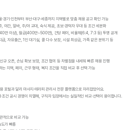
서울·경기·인천부터 부산·대구·세종까지 지역별로 맞춤 채용 공고 확인 가능
주, 야간, 알바, 주/야 교대, 숙식 제공, 초보·경력자 우대 등 조건 세분화
40만 이상), 월급(400만~500만), 건당 페이, 비율제(6:4, 7:3 등) 투명 공개
지급, 자유출근, 1인 대기실, 콜 다수 보장, 시설 최상급, 가족 같은 분위기 등
→ 신규 오픈, 손님 확보 보장, 조건 협의 등 차별점을 내세워 빠른 채용 진행
하는 지역, 페이, 근무 형태, 복지 조건을 직접 비교 후 선택 가능
채용 포털과 달리 마사지·테라피 관리사 전문 플랫폼으로 자리잡았어요.
여·조건 공시 경쟁이 치열해, 구직자 입장에서는 실질적인 비교·선택이 용이합니다.
직관적으로 비교 가능
속도가 빠름