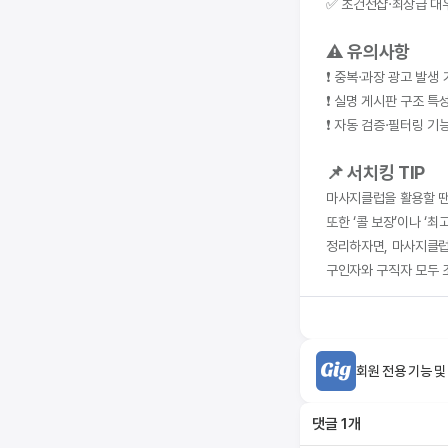
✅ 초건전샵·최상급 대
⚠️ 유의사항
❗ 중복·과장 광고 발생
❗ 실명 게시판 구조 특
❗ 자동 검증·필터링 
📌 서치킹 TIP
마사지클럽을 활용할 땐
또한 ‘콜 보장’이나 ‘
정리하자면, 마사지클럽
구인자와 구직자 모두 
회원 전용 기능 및
댓글
1
개