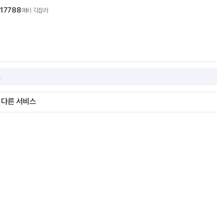
17788
예비
긱잡러
 다른 서비스