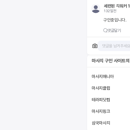
세련된 긱워커 1
132일전
구인중입니다.
댓글달기
마사지 구인 사이트
의
마사지매니아
마사지클럽
테라피닷컴
마사지링크
삼국마사지