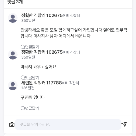
댓글
3
개
정확한 긱잡러 102675
예비
긱잡러
350일전
안녕하세요 좋은 모임 함게하고싶어 가입합니다 앞어로 잘부탁
합니다 마사지사 남자 어디에서 뱌웁니까
댓글달기
정확한 긱잡러 102675
예비
긱잡러
350일전
마사지 배우고싶어요
댓글달기
세련된 긱워커 117788
예비
긱잡러
136일전
구인중 입니다
댓글달기