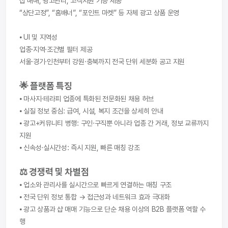
샵 매매, 광고관리, 고객지원 기능 제공
“상단고정”, “홈배너”, “포인트 마켓” 등 자체 광고 상품 운영
⦁ UI 및 지역성
업종·지역·조건별 필터 제공
서울·경기·인천부터 강원·충북까지 전국 단위 세분화 공고 지원
🌟 플랫폼 특징
⦁ 마사지·테라피 업종에 특화된 전문화된 채용 허브
⦁ 실질 정보 중심: 급여, 시설, 복지 조건을 상세히 안내
⦁ 광고+커뮤니티 병행: 구인·구직뿐 아니라 업종 간 거래, 정보 교류까지 
지원
⦁ 신속성·실시간성: 즉시 지원, 빠른 매칭 강조
⚖ 경쟁력 및 차별점
⦁ 업소와 관리사를 실시간으로 빠르게 연결하는 매칭 구조
⦁ 전국 단위 정보 통합 → 접근성과 네트워크 효과 극대화
⦁ 광고 상품과 샵 매매 기능으로 단순 채용 이상의 B2B 플랫폼 역할 수
행