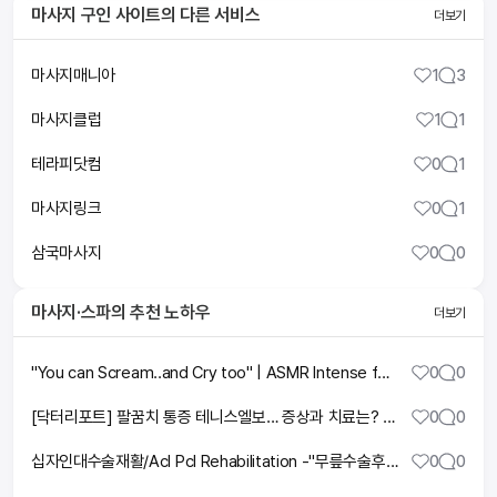
마사지 구인 사이트
의 다른 서비스
더보기
마사지매니아
1
3
마사지클럽
1
1
테라피닷컴
0
1
마사지링크
0
1
삼국마사지
0
0
마사지·스파
의 추천 노하우
더보기
"You can Scream..and Cry too" | ASMR Intense full body massage by Alyona
0
0
[닥터리포트] 팔꿈치 통증 테니스엘보… 증상과 치료는? ㅣTBC뉴스
0
0
십자인대수술재활/Acl Pcl Rehabilitation -"무릎수술후재활"
0
0