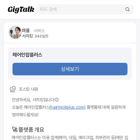
미용
ᆞ
서비스
서치킹
342일전
헤어인잡플러스
상세보기
포스팅 내용
안녕하세요, 서치킹입니다😊
오늘은 헤어인잡플러스(
hairinjobplus.com
) 플랫폼에 대해 깔끔하게 
정리해드릴게요!
🚀 플랫폼 개요
헤어인잡플러스는 미용 업계(헤어, 네일, 메이크업, 피부관리 등)에만 집