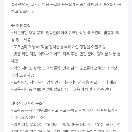
플랫폼으로, 실시간 채용 공고와 포트폴리오 중심의 매칭 서비스를 제공
하고 있습니다.
🔑 주요 특징
⦁ 세분화된 채용 공고: 업종별(헤어·메이크업·네일·피부관리) 맞춤형 채
용 정보 제공
⦁ 포트폴리오 등록: 작품·경력을 등록해 개인 강점을 어필 가능
⦁ 맞춤 취업 지원: 이력서 가이드, 직무 추천, 면접 준비, 경력 분석 등 툴 
제공
⦁ 기업 서비스 강화: 공고 템플릿, 인재 검색, 포트폴리오 열람, 신뢰성 
평가 도구 제공
⦁ 트렌드 및 지역 분석: 업계 인기 직무·지역별 채용 수요 데이터 제공
⦁ 교육·자격증 정보: 현업에 필요한 뷰티 교육 과정 및 자격증 안내
💰 수익 및 매칭 구조
⦁ 플랫폼 공식 수익모델은 광고·공고 등록료 + 부가서비스(포트폴리오 
강조 등) 중심으로 추정
⦁ 일부 매장 공고에는 프리랜서 수익 및 매출 대비 수수료(10~50%) 조
건이 공개되기도 하나, 이는 매장 개별 조건일 뿐 플랫폼 자체 수수료는 