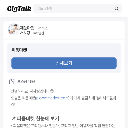
재능마켓
ᆞ
서비스
서치킹
345일전
피움마켓
상세보기
포스팅 내용
안녕하세요, 서치킹입니다😊
오늘은 피움마켓(
pioommarket.com
)에 대해 깔끔하게 정리해드릴게
요!
📌 피움마켓 한눈에 보기
⦁ 피움마켓은 프리랜서와 전문가, 그리고 일반 이용자를 직접 연결하는 