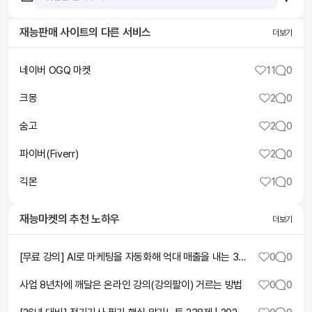
재능판매 사이트
의 다른 서비스
더보기
네이버 OGQ 마켓
11
0
크몽
2
0
숨고
2
0
파이버(Fiverr)
2
0
긱몬
1
0
재능마켓
의 추천 노하우
더보기
[무료 강의] AI로 마케팅을 자동화해 억대 매출을 내는 3가지 방법
0
0
사업 8년차에 깨달은 온라인 강의(강의팔이) 거르는 방법
0
0