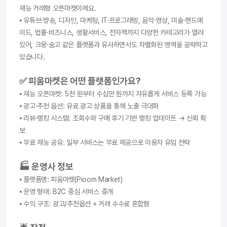
재능 거래형 오픈마켓이에요.
⦁ 유튜브·방송, 디자인, 마케팅, IT·프로그래밍, 음악·영상, 미술·핸드메
이드, 법률·비즈니스, 생활서비스, 전자책까지 다양한 카테고리가 열려
있어, 크몽·숨고 같은 플랫폼과 유사하면서도 차별화된 영역을 공략하고 
있습니다.
✅ 피움마켓은 어떤 플랫폼인가요?
⦁ 재능 오픈마켓: 5천 원부터 수십만 원까지 자유롭게 서비스 등록 가능
⦁ 광고·추천 옵션: 유료 광고 상품을 통해 노출 극대화
⦁ 리뷰·랭킹 시스템: 조회수와 구매 후기 기반 랭킹 업데이트 → 신뢰 확
보
⦁ 무료 재능 공유: 일부 서비스는 무료 제공으로 이용자 유입 전략
🏭 운영사 정보
⦁ 플랫폼명: 피움마켓(Pioom Market)
⦁ 운영 형태: B2C 중심 서비스 중개
⦁ 수익 구조: 광고/추천옵션 + 거래 수수료 혼합형