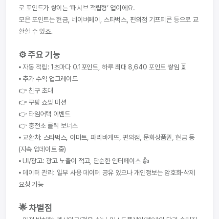
로 포인트가 쌓이는 ‘패시브 적립형’ 앱이에요.
모은 포인트는 현금, 네이버페이, 스타벅스, 편의점 기프티콘 등으로 교
환할 수 있죠.
⚙️ 주요 기능
⦁ 자동 적립: 1초마다 0.1포인트, 하루 최대 8,640 포인트 쌓임 ⏳
⦁ 추가 수익 업그레이드
👉 친구 초대
👉 쿠팡 쇼핑 미션
👉 타임어택 이벤트
👉 충전소 클릭 보너스
⦁ 교환처: 스타벅스, 이마트, 파리바게뜨, 편의점, 문화상품권, 현금 등 
(지속 업데이트 중)
⦁ UI/광고: 광고 노출이 적고, 단순한 인터페이스 👍
⦁ 데이터 관리: 일부 사용 데이터 공유 있으나 개인정보는 암호화·삭제 
요청 가능
🌟 차별점