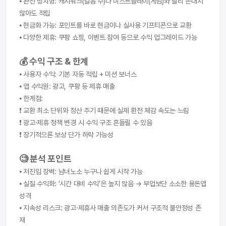
⦁ 완전 방치형: 캐시워크(걸음 수)나 미스트플레이(게임)와 달리 손대지 
않아도 적립
⦁ 현금화 가능: 포인트를 바로 현금이나 실사용 기프티콘으로 교환
⦁ 다양한 제휴: 쿠팡 쇼핑, 이벤트 참여 등으로 수익 업그레이드 가능
💰 수익 구조 & 한계
⦁ 사용자 수익: 기본 자동 적립 + 미션 보너스
⦁ 앱 수익원: 광고, 쿠팡 등 제휴 매출
⦁ 한계점:
❗ 교환 최소 단위와 정산 주기 때문에 실제 환전 체감 속도는 느림
❗ 광고·제휴 정책 변경 시 수익 구조 흔들릴 수 있음
❗ 장기적으론 보상 단가 하락 가능성
🧐 분석 포인트
⦁ 저진입 장벽: 남녀노소 누구나 쉽게 시작 가능
⦁ 실질 수익화: ‘시간 대비 수익’은 높지 않음 → 부업보단 소소한 용돈앱 
성격
⦁ 지속성 리스크: 광고·제휴사 매출 의존도가 커서 구조적 불안정성 존
재