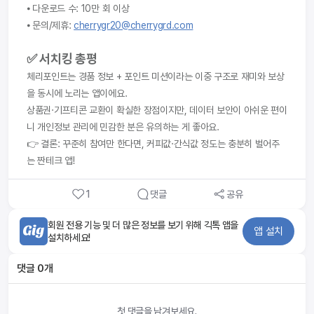
⦁ 다운로드 수: 10만 회 이상
⦁ 문의/제휴: 
cherrygr20@cherrygrd.com
✅ 서치킹 총평
체리포인트는 경품 정보 + 포인트 미션이라는 이중 구조로 재미와 보상
을 동시에 노리는 앱이에요.
상품권·기프티콘 교환이 확실한 장점이지만, 데이터 보안이 아쉬운 편이
니 개인정보 관리에 민감한 분은 유의하는 게 좋아요.
👉 결론: 꾸준히 참여만 한다면, 커피값·간식값 정도는 충분히 벌어주
는 짠테크 앱!
1
댓글
공유
회원 전용 기능 및 더 많은 정보를 보기 위해 긱톡 앱을
앱 설치
설치하세요!
댓글
0
개
첫 댓글을 남겨보세요.