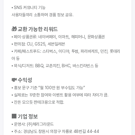
⦁ SNS 커뮤니티 기능
사용자들끼리 소통하며 경품 정보 공유.
🎁 교환 가능한 리워드
⦁ 페이·상품권류: 네이버페이, 이마트, 해피머니, 문화상품권
⦁ 편의점: CU, GS25, 세븐일레븐
⦁ 카페/패스트푸드: 스타벅스, 이디야, 투썸, 파리바게트, 던킨, 롯데리
아 등
⦁ 외식/디저트: BBQ, 교촌치킨, BHC, 바스킨라빈스 등
💸 수익성
⦁ 홍보 문구 기준 “월 100만 원 부수입도 가능”
⦁ 실제로는 꾸준한 참여와 이벤트 활용 여부에 따라 차이가 큼.
⦁ 잔돈 모으듯 짠테크용으로 적합.
🏢 기업 정보
⦁ 운영사: (주)체리그라운드
⦁ 주소: 경상남도 창원시 의창구 차룡로 48번길 44-44