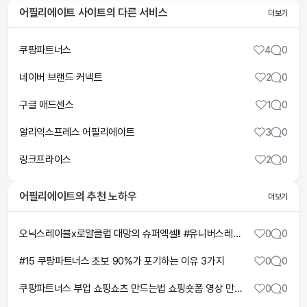
어필리에이트 사이트
의 다른 서비스
더보기
쿠팡파트너스
4
0
네이버 브랜드 커넥트
2
0
구글 애드센스
1
0
알리익스프레스 어필리에이트
3
0
링크프라이스
2
0
어필리에이트
의 추천 노하우
더보기
오닉스레이블x로얄클럽 대망의 슈퍼엑셀!! #유니버스레이블 #스파르타레이블 #킹스맨 #ym상사 #라인업
0
0
#15 쿠팡파트너스 초보 90%가 포기하는 이유 3가지
0
0
쿠팡파트너스 부업 쇼핑쇼츠 만드는법 쇼핑숏폼 영상 만들기 | 캡컷 유료 결제취소해지 방법 수익화 승인 꿀팁
0
0