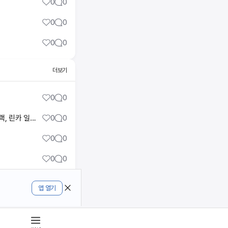
0
0
0
0
0
0
더보기
0
0
📢일본 구매대행 전문가 '린카'님과의 밀착 인터뷰 공개! feat. 쿠팡 정책변경, 자사몰 운영 꿀팁! + 투트랙, 린카 일상 TMI까지 대공개!
0
0
0
0
0
0
0
0
앱 열기