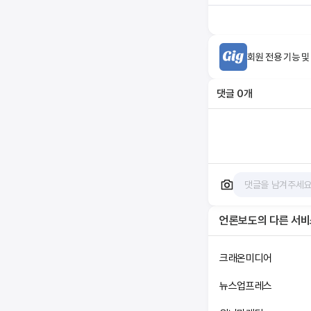
회원 전용 기능 및
댓글
0
개
언론보도
의 다른 서
크래온미디어
뉴스업프레스