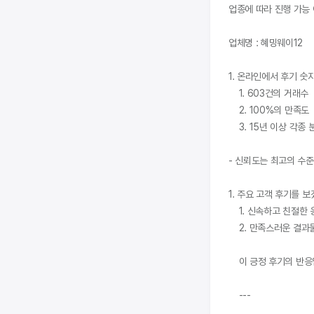
업종에 따라 진행 가능 
업체명 : 혜밍웨이12

1. 온라인에서 후기 숫
    1. 603건의 거래수

    2. 100%의 만족도

    3. 15년 이상 각종 분야별 언론 홍보 총괄 경력

- 신뢰도는 최고의 수준
1. 주요 고객 후기를 보
    1. 신속하고 친절한 응대

    2. 만족스러운 결과물

    이 긍정 후기의 반응입니다. 별점 1점대의 부정 후기는 없습니다.

    ---
