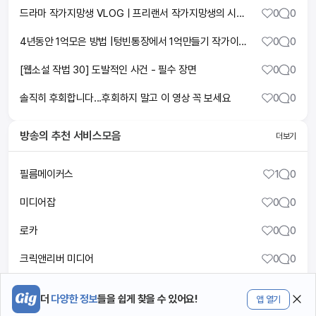
드라마 작가지망생 VLOGㅣ프리랜서 작가지망생의 시간관리 방법⏰ㅣ무너져도 다시 만드는 루틴
0
0
4년동안 1억모은 방법 |텅빈통장에서 1억만들기 작가이야기 📚 | 책출간 감사이벤트 🎁
0
0
[웹소설 작법 30] 도발적인 사건 - 필수 장면
0
0
솔직히 후회합니다...후회하지 말고 이 영상 꼭 보세요
0
0
방송
의 추천 서비스모음
더보기
필름메이커스
1
0
미디어잡
0
0
로카
0
0
크릭앤리버 미디어
0
0
DOF LOOK
0
0
더
다양한 정보
들을 쉽게 찾을 수 있어요!
앱 열기