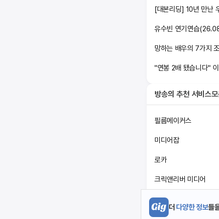
유수빈 연기연습(26.08
망하는 배우의 7가지 
"연봉 2배 됐습니다" 이
방송
의 추천 서비스
필름메이커스
미디어잡
로카
크릭앤리버 미디어
DOF LOOK
더
다양한 정보
들을