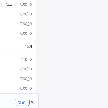
[대본리딩] 10년 만난 우리 결혼할까?👰🏼🤵🏼 헤어질까?💔 ＜너 말고 다른 연애＞ 9월 12일 첫 방송! [너 말고 다른 연애] | KBS 방송
0
0
0
0
0
0
0
0
더보기
1
0
0
0
0
0
0
0
0
0
앱 열기