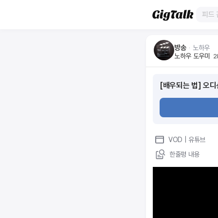
방송
ᆞ
노하우
노하우 도우미
2
[배우되는 법] 오
VOD
| 유튜브
한줄평 내용