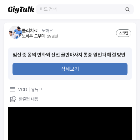
물리치료
ᆞ
노하우
스크랩
노하우 도우미
29일전
임신 중 몸의 변화와 산전 골반마사지 통증 원인과 해결 방안
상세보기
VOD
| 유튜브
한줄평 내용