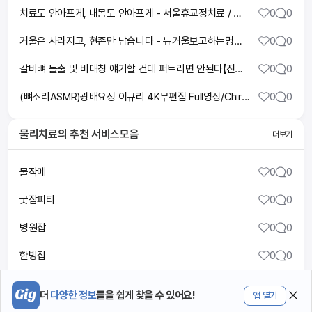
치료도 안아프게, 내몸도 안아프게 - 서울휴교정치료 / 분당재활의학과
0
0
거울은 사라지고, 현존만 남습니다 - 뉴거울보고하는명상 3
0
0
갈비뼈 돌출 및 비대칭 얘기할 건데 퍼트리면 안된다【진화력4】
0
0
(뼈소리ASMR)광배요정 이규리 4K무편집 Full영상/Chiropractic Full Body Cracking&Adjustment ASMR-JK메디컬교정센터
0
0
물리치료
의 추천 서비스모음
더보기
물작메
0
0
굿잡피티
0
0
병원잡
0
0
한방잡
0
0
메디플
0
0
더
다양한 정보
들을 쉽게 찾을 수 있어요!
앱 열기