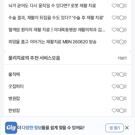
뇌가 굳어도 다시 움직일 수 있다면? 로봇 재활 치료
0
0
수술 결과, 재활이 뒤집을 수도 있다? '수술 후 재활 치료'
0
0
혈액암 환자의 재활 치료 | 이대목동병원 재활의학과 김정환 교수 | 2026년 혈액암가족돌봄센터 건강강좌
0
0
희망을 품고 이어가는 재활치료 MBN 260620 방송
0
0
물리치료
의 추천 서비스모음
더보기
물작메
0
0
굿잡피티
0
0
병원잡
0
0
한방잡
0
0
메디플
0
0
더
다양한 정보
들을 쉽게 찾을 수 있어요!
앱 열기