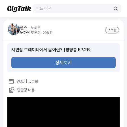
헬스
ᆞ
노하우
스크랩
노하우 도우미
29일전
서민정 트레이너에게 몸이란? [팡핑퐁 EP.26]
상세보기
VOD
| 유튜브
한줄평 내용