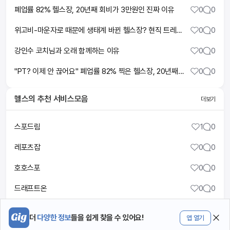
폐업률 82% 헬스장, 20년째 회비가 3만원인 진짜 이유
0
0
위고비-마운자로 때문에 생태계 바뀐 헬스장? 현직 트레이너 솔직 근황 (이우근 트레이너)
0
0
강인수 코치님과 오래 함께하는 이유
0
0
"PT? 이제 안 끊어요" 폐업률 82% 찍은 헬스장, 20년째 3만원 유지한 진짜 이유
0
0
헬스
의 추천 서비스모음
더보기
스포드림
1
0
레포츠잡
0
0
호호스포
0
0
드래프트온
0
0
잡스포이즈
0
0
더
다양한 정보
들을 쉽게 찾을 수 있어요!
앱 열기