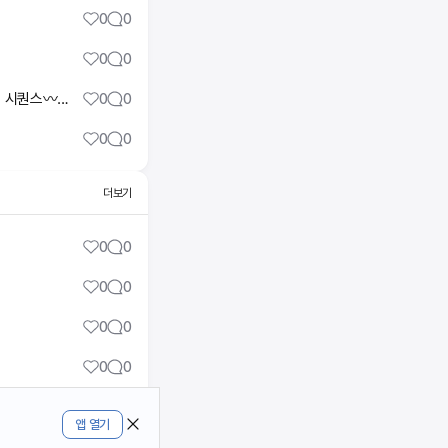
0
0
0
0
[#리포머시퀀스] 🎀리포머 with 점핑보드(+스파인코렉터)🎀 재미있고 운동많이된다고 칭찬 많이 받은 시퀀스〰️🙃 #필라테스강사 #필라테스시퀀스 #필라테스
0
0
0
0
더보기
0
0
0
0
0
0
0
0
0
0
앱 열기