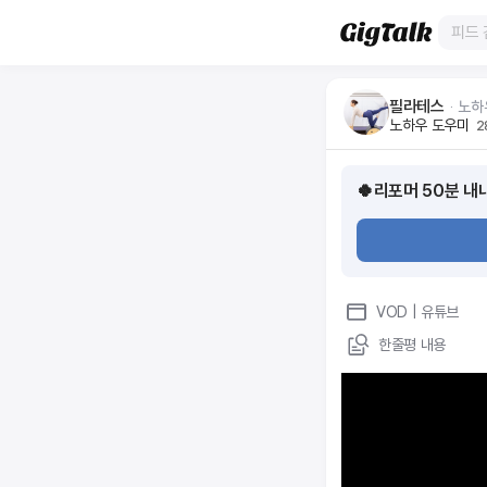
필라테스
ᆞ
노하
노하우 도우미
2
🍀리포머 50분 내
VOD
| 유튜브
한줄평 내용