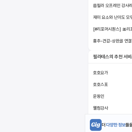
쑵필라 오프레인 강사레슨
재미 요소와 난이도 모
흉추-견갑-상완골 연결
필라테스
의 추천 서
호호요가
호호스포
운동인
웰컴강사
스포드림
더
다양한 정보
들을