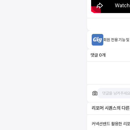
회원 전용 기능 및
댓글
0
개
리포머 시퀀스
의 다른
커넥션밴드 활용한 리포머