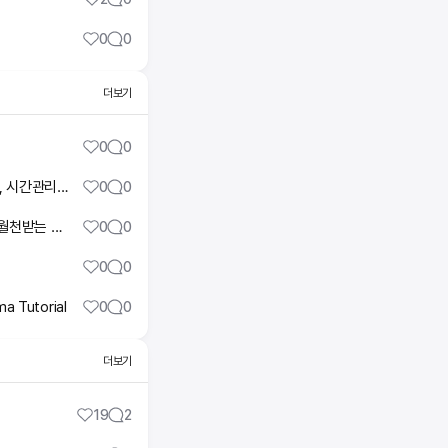
0
0
더보기
0
0
콜드콜 억대연봉자 만들수 있었던 노하우 | tm영업으로 억대연봉버는 비법 저자 아이스강 | 스케쥴관리, 시간관리, 동기부여, 자기계발, 멘탈관리, 아웃바운드, 콜드콜링, 콜드콜코치
0
0
Tm영업/주식투자💎 꼴등에서 1등사례 / 소비를 위한 대출이 아니라 수익을 위한 대출을하라. / 초보가 월천받는 비법공개 "
0
0
0
0
a Tutorial
0
0
더보기
19
2