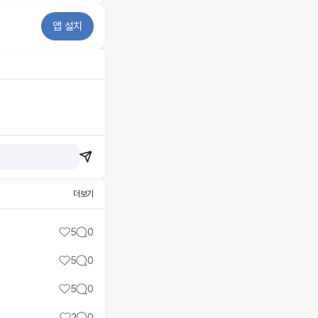
앱 설치
더보기
5
0
5
0
5
0
2
0