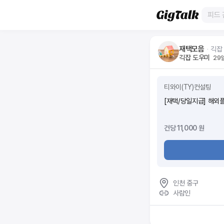
재택모음
ᆞ
긱잡
긱잡 도우미
29
티와이(TY)컨설팅
[재택/당일지급] 해외
건당 11,000 원
인천 중구
사람인