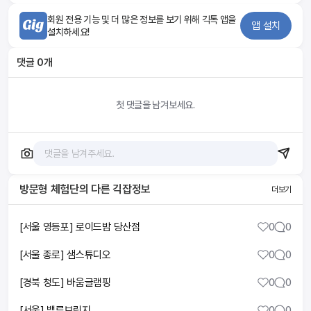
회원 전용 기능 및 더 많은 정보를 보기 위해 긱톡 앱을
앱 설치
설치하세요!
댓글
0
개
첫 댓글을 남겨보세요.
방문형 체험단
의 다른 긱잡정보
더보기
[서울 영등포] 로이드밤 당산점
0
0
[서울 종로] 샘스튜디오
0
0
[경북 청도] 바움글램핑
0
0
[서울] 밸류브릿지
0
0