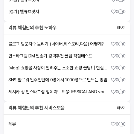
[경기] 밸류브릿지
0
0
리뷰·체험단
의 추천 노하우
더보기
블로그 방문자수 늘리기 (네이버,티스토리,다음) 어떻게?
0
0
인스타그램 DM 발송기 강력추천 꿀팁 직접테스트
0
0
[vlog] 쇼핑몰 사장이 알려주는 소소한 쇼핑 꿀팁!! | 현실 데이트 일상까지🤍
0
0
SNS 팔로워 일주일만에 0명에서 1000명으로 만드는 방법
0
0
제시카 정 인스타그램 업데이트 !!! @JESSICALAND voice !!!
0
0
리뷰·체험단
의 추천 서비스모음
더보기
레뷰
0
0