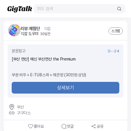
리뷰·체험단
ᆞ
긱잡
스크랩
긱잡 도우미
30일전
본문참고
D--24
[부산 연산] 예신 부산연산 the Premium
부분 비뚜 + E-TUB스파 + 체온방 (30만원 상당)
상세보기
부산
구구다스
좋아요
댓글
공유