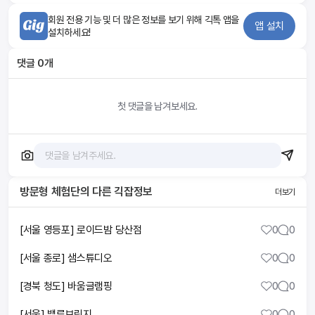
회원 전용 기능 및 더 많은 정보를 보기 위해 긱톡 앱을
앱 설치
설치하세요!
댓글
0
개
첫 댓글을 남겨보세요.
방문형 체험단
의 다른 긱잡정보
더보기
[서울 영등포] 로이드밤 당산점
0
0
[서울 종로] 샘스튜디오
0
0
[경북 청도] 바움글램핑
0
0
[서울] 밸류브릿지
0
0