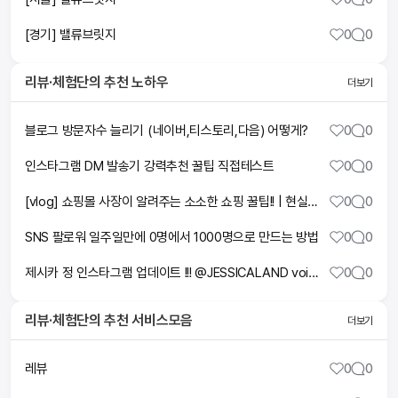
[경기] 밸류브릿지
0
0
리뷰·체험단
의 추천 노하우
더보기
블로그 방문자수 늘리기 (네이버,티스토리,다음) 어떻게?
0
0
인스타그램 DM 발송기 강력추천 꿀팁 직접테스트
0
0
[vlog] 쇼핑몰 사장이 알려주는 소소한 쇼핑 꿀팁!! | 현실 데이트 일상까지🤍
0
0
SNS 팔로워 일주일만에 0명에서 1000명으로 만드는 방법
0
0
제시카 정 인스타그램 업데이트 !!! @JESSICALAND voice !!!
0
0
리뷰·체험단
의 추천 서비스모음
더보기
레뷰
0
0