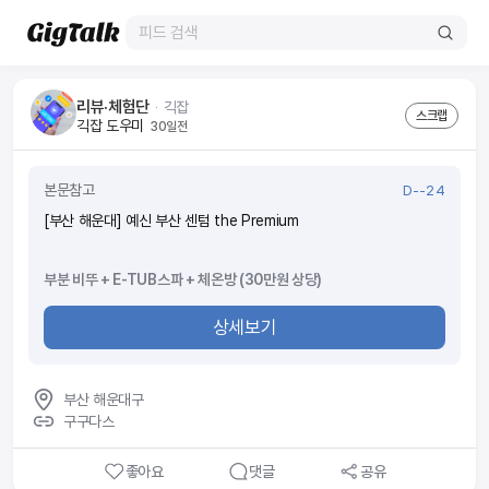
리뷰·체험단
ᆞ
긱잡
스크랩
긱잡 도우미
30일전
본문참고
D--24
[부산 해운대] 예신 부산 센텀 the Premium
부분 비뚜 + E-TUB스파 + 체온방 (30만원 상당)
상세보기
부산 해운대구
구구다스
좋아요
댓글
공유