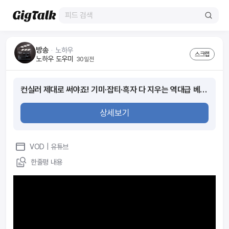
방송
ᆞ
노하우
스크랩
노하우 도우미
30일전
컨실러 제대로 써야죠! 기미·잡티·흑자 다 지우는 역대급 베이스 메이크업 (화알못 구독자와 함께한 박태윤의 뷰티 심폐소생술)
상세보기
VOD
| 유튜브
한줄평 내용