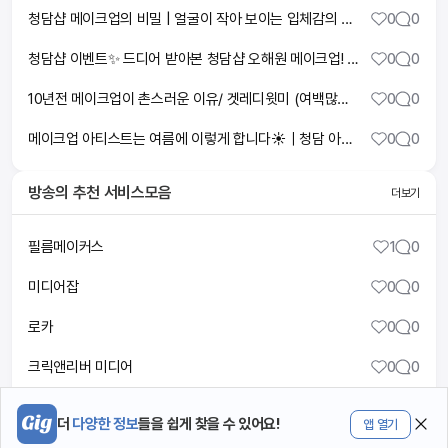
청담샵 메이크업의 비밀 | 얼굴이 작아 보이는 입체감의 원리
0
0
청담샵 이벤트✨ 드디어 받아본 청담샵 오해원 메이크업! 요즘 아이돌 메이크업 트렌드 대방출🪽#청담샵 #이벤트 #메이크업 #엔믹스오해원
0
0
10년전 메이크업이 촌스러운 이유/ 겟레디윗미 (여백많은 얼굴형, 둥근 얼굴 메이크업)
0
0
메이크업 아티스트는 여름에 이렇게 합니다☀️｜청담 아티스트 루틴
0
0
방송
의 추천 서비스모음
더보기
필름메이커스
1
0
미디어잡
0
0
로카
0
0
크릭앤리버 미디어
0
0
DOF LOOK
0
0
더
다양한 정보
들을 쉽게 찾을 수 있어요!
앱 열기