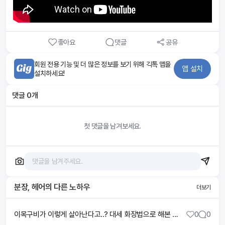
좋아요
댓글
공유
회원 전용 기능 및 더 많은 정보를 보기 위해 긱톡 앱을
앱 설치
설치하세요!
댓글
0
개
첫 댓글을 남겨보세요.
분장, 헤어
의 다른 노하우
더보기
이목구비가 이렇게 살아난다고..? 대세 화장법으로 해본 윤곽 메이크업🔥 (a.k.a 강민경) 짧아진 중안부, 하이라이터 윤곽 꿀팁, 신상 베이스, 뉴 립조합
0
0