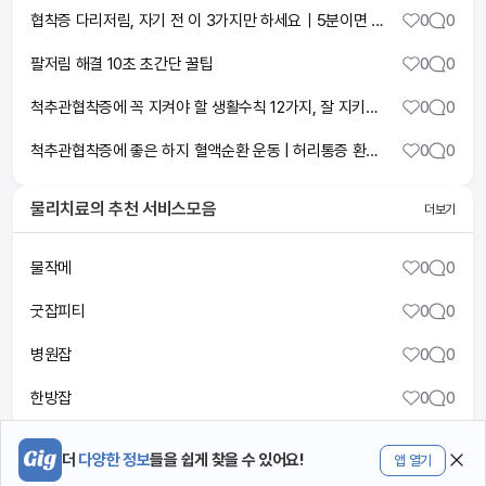
협착증 다리저림, 자기 전 이 3가지만 하세요｜5분이면 아침 다리가 달라집니다
0
0
팔저림 해결 10초 초간단 꿀팁
0
0
척추관협착증에 꼭 지켜야 할 생활수칙 12가지, 잘 지키시면 증상악화를 막을 수 있습니다
0
0
척추관협착증에 좋은 하지 혈액순환 운동 | 허리통증 환자가 꼭 해야되는 허리 신전 동작 [다리저림, 방사통, 퇴행성 척추디스크]
0
0
물리치료
의 추천 서비스모음
더보기
물작메
0
0
굿잡피티
0
0
병원잡
0
0
한방잡
0
0
메디플
0
0
더
다양한 정보
들을 쉽게 찾을 수 있어요!
앱 열기