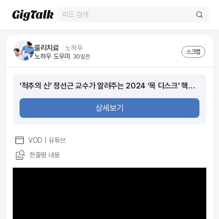
물리치료
ᆞ
노하우
스크랩
노하우 도우미
30일전
‘척추의 신’ 정선근 교수가 알려주는 2024 ‘목 디스크’ 핵심 꿀팁 공개│수술이나 치료 없이도 좋아지는 목디스크의 기적│명의│EBS 건강
상세보기
VOD
| 유튜브
한줄평 내용