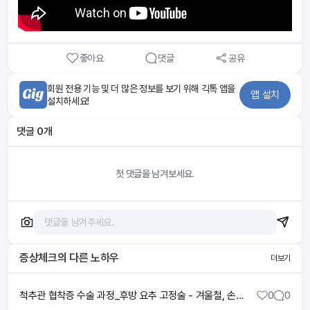
좋아요
댓글
공유
회원 전용 기능 및 더 많은 정보를 보기 위해 긱톡 앱을
앱 설치
설치하세요!
댓글
0
개
첫 댓글을 남겨보세요.
증상체크
의 다른 노하우
더보기
척추관 협착증 수술 과정_후방 요추 고정술 - 겨울철, 손발 저림 주의보 (KBS_761회_20210120)
0
0