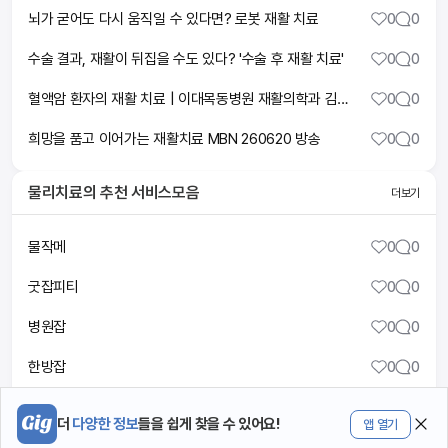
뇌가 굳어도 다시 움직일 수 있다면? 로봇 재활 치료
0
0
수술 결과, 재활이 뒤집을 수도 있다? '수술 후 재활 치료'
0
0
혈액암 환자의 재활 치료 | 이대목동병원 재활의학과 김정환 교수 | 2026년 혈액암가족돌봄센터 건강강좌
0
0
희망을 품고 이어가는 재활치료 MBN 260620 방송
0
0
물리치료
의 추천 서비스모음
더보기
물작메
0
0
굿잡피티
0
0
병원잡
0
0
한방잡
0
0
메디플
0
0
더
다양한 정보
들을 쉽게 찾을 수 있어요!
앱 열기