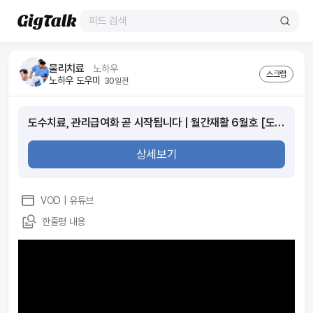
물리치료
ᆞ
노하우
스크랩
노하우 도우미
30일전
도수치료, 관리급여화 곧 시작됩니다 | 월간재활 6월호 [도수치료, 관리급여 그 이후]
상세보기
VOD
| 유튜브
한줄평 내용