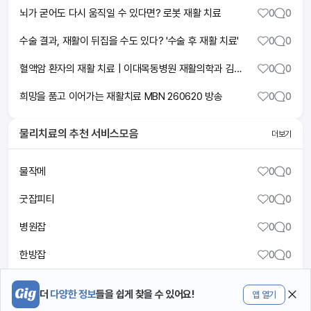
뇌가 굳어도 다시 움직일 수 있다면? 로봇 재활 치료
0
0
수술 결과, 재활이 뒤집을 수도 있다? '수술 후 재활 치료'
0
0
혈액암 환자의 재활 치료 | 이대목동병원 재활의학과 김정환 교수 | 2026년 혈액암가족돌봄센터 건강강좌
0
0
희망을 품고 이어가는 재활치료 MBN 260620 방송
0
0
물리치료
의 추천 서비스모음
더보기
물작메
0
0
굿잡피티
0
0
병원잡
0
0
한방잡
0
0
메디플
0
0
더
다양한 정보
들을 쉽게 찾을 수 있어요!
앱 열기