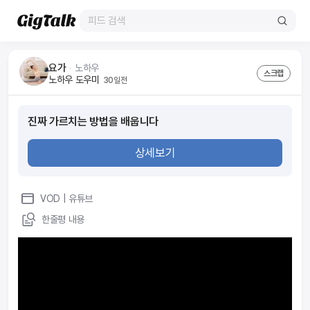
요가
ᆞ
노하우
스크랩
노하우 도우미
30일전
진짜 가르치는 방법을 배웁니다
상세보기
VOD
| 유튜브
한줄평 내용