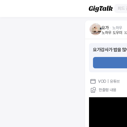
요가
ᆞ
노하우
노하우 도우미
3
요가강사가 밥을 많
VOD
| 유튜브
한줄평 내용