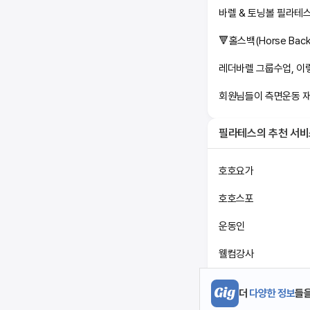
바렐 & 토닝볼 필라테스
🔻홀스백(Horse Ba
레더바렐 그룹수업, 이
회원님들이 측면운동 
필라테스
의 추천 서
호호요가
호호스포
운동인
웰컴강사
스포드림
더
다양한 정보
들을