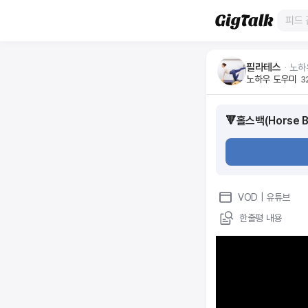
필라테스
ᆞ
노하
노하우 도우미
3
🔻홀스백(Horse 
VOD
| 유튜브
한줄평 내용