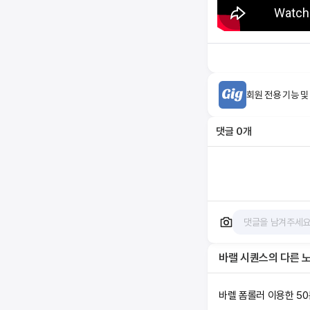
회원 전용 기능 및
댓글
0
개
바랠 시퀀스
의 다른 
바렐 폼롤러 이용한 5