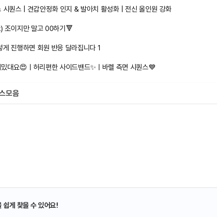
 시퀀스 | 견갑안정화 인지 & 발아치 활성화 | 전신 올인원 강화
ck) 조이지만 말고 00하기🔻
렇게 진행하면 회원 반응 달라집니다 1
재밌대요😍ㅣ허리편한 사이드밴드✨ㅣ바렐 측면 시퀀스💙
비스모음
 쉽게 찾을 수 있어요!