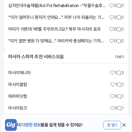
십자인대수술재활/Acl Pcl Rehabilitation -"무릎수술후재활"
0
0
“이거 알려주니 환자가 안와요...” 피부 나이 되돌리는 기적의 성형 마사지!
0
0
머리가 아픈데 '배'를 주무르라고요? 복부 마사지의 효과
0
0
"이거 알면 병원 다 망해요..." 머리카락 풍성해지는 기적의 탈모 마사지! ㅣ탈모 전문 의사가 알려주는 림프 순환 마사지 방법
0
0
마사지·스파
의 추천 서비스모음
더보기
마사지매니아
1
3
마사지클럽
1
1
테라피닷컴
0
1
마사지링크
0
1
삼국마사지
0
0
더
다양한 정보
들을 쉽게 찾을 수 있어요!
앱 열기