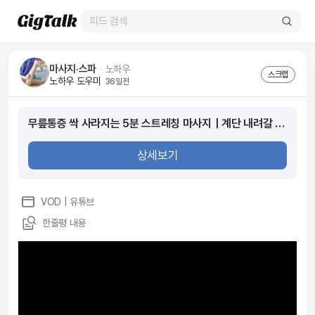
마사지·스파
ᆞ
노하우
스크랩
노하우 도우미
36일전
무릎통증 싹 사라지는 5분 스트레칭 마사지｜계단 내려갈 때 무릎 ‘뚝뚝’ 소리_ 연골 아닙니다｜걸을 수 있을때 꼭 해야하는 스트레칭
상세보기
VOD
| 유튜브
한줄평 내용