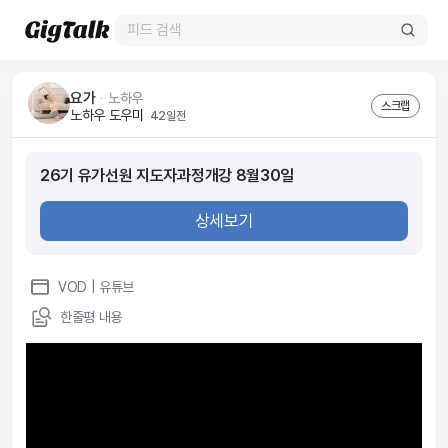
요가
ᆞ
노하우
스크랩
노하우 도우미
42일전
26기 유가선원 지도자과정개강 8월30일
상세보기
VOD
| 유튜브
한줄평 내용