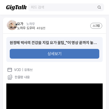
요가
ᆞ
노하우
스크랩
노하우 도우미
45일전
원정혜 박사의 건강을 지킬 요가 꿀팁_"이 영상 끝까지 놓치지 마세요"_마이금희X인터뷰 with_원정혜
상세보기
VOD
| 유튜브
한줄평 내용