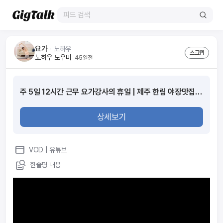
요가
ᆞ
노하우
스크랩
노하우 도우미
45일전
주 5일 12시간 근무 요가강사의 휴일 | 제주 한림 야장맛집 ⛱️ 흑돼지, 해물라면, 통닭, 바다 앞 샌드위치 | 협재와 금능
상세보기
VOD
| 유튜브
한줄평 내용