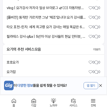
vlog | 요가강사 저자극 일상 브이로그 🌿✌🏼| 자동차방전 | 요가원꾸미기 | 철학관 방문 | 고양이 변비 & 3안검 돌출 🥲
0
0
[풀버전] 동작만 가르치면 그냥 '체조'입니다! 요가 강사를 넘어 '호흡 트레이너'가 되어야 하는 이유 | 김수진 회장 #직설과노하우 #요가강사
0
0
타오 포천-린치: 세계 최고령 요가 강사는 매일 똑같은 6가지 식물성 식품만 섭취했다
0
0
필라테스 강사 q&a | 5년차 이상 강사들의 현실 인터뷰, 장단점
0
0
요가
의 추천 서비스모음
더보기
호호요가
0
0
요가잡
0
0
스포츠잡 알리오
0
0
더
다양한 정보
들을 쉽게 찾을 수 있어요!
앱 열기
홈
긱잡
노하우
서비스
전체