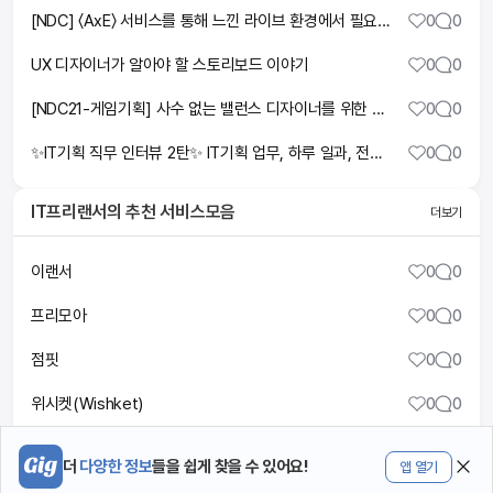
[NDC] 〈AxE〉 서비스를 통해 느낀 라이브 환경에서 필요한 기획자의 역량 - 디자인, 커뮤니케이션, 그리고 애티튜드
0
0
UX 디자이너가 알아야 할 스토리보드 이야기
0
0
[NDC21-게임기획] 사수 없는 밸런스 디자이너를 위한 전투,성장 밸런스 설계 방향 노하우 공유
0
0
✨IT기획 직무 인터뷰 2탄✨ IT기획 업무, 하루 일과, 전망, 워라벨 까Zl
0
0
IT프리랜서
의 추천 서비스모음
더보기
이랜서
0
0
프리모아
0
0
점핏
0
0
위시켓(Wishket)
0
0
프로그래머스
1
0
더
다양한 정보
들을 쉽게 찾을 수 있어요!
앱 열기