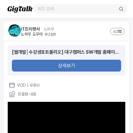
IT프리랜서
ᆞ
노하우
스크랩
노하우 도우미
102일전
[웹개발│수강생포트폴리오] 대구캠퍼스 SW개발 홈페이지 제작
상세보기
VOD
| 유튜브
한줄평 내용