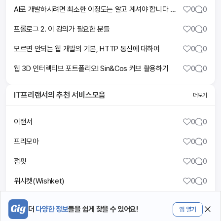
AI로 개발하시려면 최소한 이정도는 알고 계셔야 합니다 | 현업 개발자의 웹앱개발 기초 과외
0
0
프롤로그 2. 이 강의가 필요한 분들
0
0
모르면 안되는 웹 개발의 기본, HTTP 통신에 대하여
0
0
웹 3D 인터렉티브 포트폴리오! Sin&Cos 커브 활용하기
0
0
IT프리랜서
의 추천 서비스모음
더보기
이랜서
0
0
프리모아
0
0
점핏
0
0
위시켓(Wishket)
0
0
프로그래머스
1
0
더
다양한 정보
들을 쉽게 찾을 수 있어요!
앱 열기