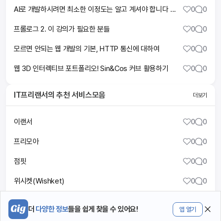
AI로 개발하시려면 최소한 이정도는 알고 계셔야 합니다 | 현업 개발자의 웹앱개발 기초 과외
0
0
프롤로그 2. 이 강의가 필요한 분들
0
0
모르면 안되는 웹 개발의 기본, HTTP 통신에 대하여
0
0
웹 3D 인터렉티브 포트폴리오! Sin&Cos 커브 활용하기
0
0
IT프리랜서
의 추천 서비스모음
더보기
이랜서
0
0
프리모아
0
0
점핏
0
0
위시켓(Wishket)
0
0
프로그래머스
1
0
더
다양한 정보
들을 쉽게 찾을 수 있어요!
앱 열기