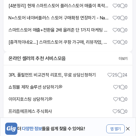
[4분정리] 현재 스마트스토어 플러스스토어 매출이 폭락한 이유
0
0
N+스토어 네이버플러스 스토어 구매확정 연장하기 - Naver Shopping 네이버쇼핑, 네이버 스마트스토어 Mobile
0
0
스마트스토어 매출+전환율 2배 올려준 단 1가지 마케팅 비법! (알림받기 쿠폰 아닙니다.)
0
0
[충격적이네요...] 스마트스토어 쿠팡 가구매, 리뷰작업, 체험단 현실
0
0
온라인 셀러
의 추천 서비스모음
더보기
3PL 풀필먼트 비교견적 리포트, 무료 상담신청하기
25
24
쇼핑몰 제작 솔루션 상담하기💭
1
0
이미지호스팅 상담하기💭
1
0
프리즘에프에스 주식회사
5
0
태광물류
4
0
더
다양한 정보
들을 쉽게 찾을 수 있어요!
앱 열기