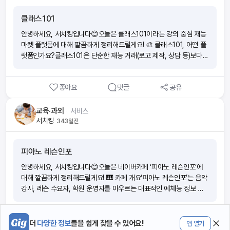
이 핵심 경쟁력입니다💡 👉 새로운 재능을 배우거나, 자신의 능력을
이 바로 강좌 오픈✅ 자동화된 판매 시스템 – 24시간 수익이 발생하는
수익으로 연결하고 싶다면 꼭 경험해볼 만한 플랫폼이에요! 🚀
클래스101
구조✅ 커뮤니티 학습 강화 – 미션 인증·소통·장학금 등 동기부여 요소
✅ 실무·창업 중심 콘텐츠 – 무자본 창업, 마케팅 자동화, 디지털 비즈
안녕하세요, 서치킹입니다😊오늘은 클래스101이라는 강의 중심 재능
니스 특화 💡 경쟁력과 한계강점⦁ 개인 브랜딩 및 디지털 자산화에 용
마켓 플랫폼에 대해 깔끔하게 정리해드릴게요! 🎨 클래스101, 어떤 플
이⦁ 오프라인 활동 없이도 수익 발생⦁ 다양한 주제 허용 한계⦁ 브랜드
랫폼인가요?클래스101은 단순한 재능 거래(로고 제작, 상담 등)보다
인지도는 아직 약한 편⦁ 초기 강사들의 마케팅/리뷰 확보 지원 부족⦁
온라인 강의 콘텐츠에 초점을 맞춘 플랫폼입니다.특히 취미·입문자 중
수수료 및 홍보 경쟁은 기존 플랫폼과 동일 🔎 경쟁 플랫폼 비교⦁ 크
심 강의에 강점을 두고, 크리에이터와 수강생 모두에게 고품질의 학습
몽: 전문가 검증이 강점이지만 경쟁 심하고 수수료 부담 큼⦁ 탈잉: 오프
좋아요
댓글
공유
경험과 브랜드 가치를 제공합니다. 🌟 클래스101 재능마켓 특징✅ 강
라인·실시간 강의 중심, 자격 검증 철저⦁ 클래스101: 인플루언서·셀럽
의 중심 모델 – 개인 시간 판매보다는 크리에이터가 직접 기획한 온라
중심, 고가 강의 많음⦁ 클래스유: 쉽고 빠른 개설, 자동화 수익 구조 /
인 클래스에 집중✅ 콘텐츠 품질 관리 – 플랫폼이 촬영·편집을 지원해
교육·과외
ᆞ
서비스
대신 인지도와 초기 지원은 아쉬움 ✅ 서치킹 한줄 총평클래스유는 누
강의 퀄리티를 보장✅ 입문·취미 강의 강점 – 미술, 음악, 요리, 운동 등
서치킹
343일전
구나 쉽게 진입해 부업이나 자기계발을 병행할 수 있는 플랫폼이에요.
다양한 분야를 초보자도 쉽게 접근 가능✅ 준비물 키트 제공 – 클래스
크몽·탈잉보다 진입장벽이 낮고, 클래스101보다 부담 없는 구조라서
별 필요한 준비물을 배송해 진입장벽 최소화✅ 운영·마케팅 지원 – 강
초보 강사나 디지털 창작자에게 최적화된 ‘자동화 재능마켓’이라고 평
피아노 레슨인포
사는 콘텐츠 제작에 집중, 나머지는 플랫폼이 관리✅ 수익 구조 – 보통
가할 수 있습니다👍
50:50 분배, 초기 제작비는 플랫폼이 부담하는 경우도 있음 ⚖️ 경쟁
안녕하세요, 서치킹입니다😊오늘은 네이버카페 ‘피아노 레슨인포’에
사와 비교⦁ 크몽: 로고·번역 등 재능 거래가 주력, 최근 실무형 강의도
대해 깔끔하게 정리해드릴게요! 🎹 카페 개요‘피아노 레슨인포’는 음악
강화. 하지만 콘텐츠 품질은 강사 역량에 크게 좌우됨.⦁ 탈잉: 직장인
강사, 레슨 수요자, 학원 운영자를 아우르는 대표적인 예체능 정보 커
대상 스킬·취미 클래스 강점, 오프라인 병행 운영이 특징.⦁ 클래스101
뮤니티예요.단순히 레슨만 다루는 게 아니라, 구인·구직, 연습실 대여,
차별점:준비물 키트 제공크리에이터 지원 시스템강력한 브랜드 마케팅
악기 및 학원 매매까지 통합적으로 운영되어 있어 예체능 시장 내에서
파워👉 단, 입점 시 내부 심사가 상대적으로 까다로움. 🚀 성공 요인
1
댓글
공유
활용도가 상당히 높습니다. 🌟 주요 특징실수요자 중심 매칭 허브: 음
더
다양한 정보
들을 쉽게 찾을 수 있어요!
앱 열기
및 전망⦁ 취미 시장 확대: 팬데믹 이후 높아진 자기계발·취미 니즈에 맞