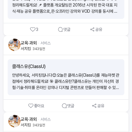
도 있는 커뮤니티 운영⦁ 게시판은 공지, 자료실, 후기, 과외 정보 등으
정리해드릴게요! 📌 플랫폼 개요탈잉은 2016년 시작된 한국 대표 지
로 세분화⦁ 자율성을 존중하지만, 규칙을 강조하는 관리 중심 운영 🌟
식·재능 공유 플랫폼으로,온·오프라인 강의와 VOD 강의를 동시에 제
커뮤니티 문화 특징⦁ 상업적 홍보보다 실질적 정보 교환에 초점⦁ 지역
공하는 게 특징이에요.⦁ 누구나 자신의 지식과 재능을 클래스 형태로
중심(특히 서울 등 대도시)으로 활발하게 운영⦁ 필요에 따라 유료 회원
판매 가능⦁ 수강생은 실시간 강의·오프라인·VOD·전자책 등 다양한 방
제·정기 모임 등 부가 서비스 진행 💡 서치킹 한마디하이킥스는 단순한
3
댓글
공유
식으로 학습 가능 👉 주요 현황⦁ 카테고리: 약 200개⦁ 누적 강의: 8,0
구인구직을 넘어, 과외 선생님들의 노하우 공유 + 학부모·학생과의 연
00개+⦁ 활동 튜터: 28,000명+⦁ 누적 이용자: 800만 명+⦁ 대표 분
결이 동시에 이루어지는 커뮤니티예요. 과외 시장 변화(온라인 강의·매
야: 아이돌 댄스, 쿠킹, 외국어, 디자인, 마케팅, 코딩 등 💰 수익 및 수
교육·과외
ᆞ
서비스
칭 서비스 확산)에 맞춰 논의도 이어지고 있어서, 앞으로 더 확장 가능
수료 구조⦁ 결제 방식: 클래스별 개별 결제⦁ 수수료율: 기본 약 30%⦁
서치킹
343일전
성이 큰 플랫폼이라 할 수 있습니다👍👉 과외 관련 정보와 인맥을 넓
수익화: VOD·정기 클래스 운영 시 자동화된 반복 수익 가능⦁ 수익 범
히고 싶다면 꼭 한 번 들러볼 만한 카페입니다!
위: 일반 강사 월 10~50만 원, 상위 튜터 월 500만 원 이상⦁ 혜택: 일
클래스유(ClassU)
정 조건(후기·수업 횟수 등) 충족 시 수수료 일부 인하 🌟 주요 기능 및
장점⦁ 온·오프라인 수업 + VOD + 전자책 등 콘텐츠 다양성⦁ 후기 기
안녕하세요, 서치킹입니다😊오늘은 클래스유(ClassU)를 재능마켓 관
반 추천 & 인기 강의 랭킹 제공⦁ 기업 맞춤형 교육 / 단체 할인 지원⦁
점에서 정리해드릴게요! 🎯 클래스유란?클래스유는 개인이 자신의 경
정기 프로모션 & 신규 회원 이벤트 운영⦁ 튜터 검증, Q&A, 강의 자료
험·기술·취미를 온라인 강의나 디지털 콘텐츠로 만들어 판매할 수 있는
제공 등 학습 지원 서비스 🆚 탈잉의 차별점⦁ 단순 강의 중개가 아닌
플랫폼이에요.쉽게 말해, 누구나 강사가 되어 수익을 창출할 수 있는
튜터 마케팅 지원까지 제공⦁ 반복 수익 구조 → 수익 예측 가능성 높음
‘N잡시대형 재능마켓’이라고 볼 수 있죠. 📌 시장에서의 포지셔닝클래
⦁ 단기 클래스·정규 과정·기업 교육까지 확장된 구조⦁ 철학: “Every Ta
좋아요
댓글
공유
스유는 단순 재능 거래(디자인, 번역 등)보다 디지털 강의·클래스 중심
lent into Content” → 전문가뿐 아니라 일반인도 수익화 가능 ✅
모델에 가까워요.⦁ 앱을 통해 간단히 강좌를 개설할 수 있고,⦁ 커뮤니티
결론탈잉은 지식과 재능을 클래스로 전환해 수익화할 수 있는 대표 플
기반 학습 지원(소통·미션·장학금 제도)이 특징이에요.즉, 크몽·탈잉·클
교육·과외
ᆞ
서비스
랫폼이에요.취미, 직무 역량, 창업, 기업 교육까지 폭넓게 활용할 수 있
래스101과 유사하지만, 진입장벽이 낮고 자동화된 수익구조에 강점이
서치킹
343일전
으며,30% 내외 수수료 + 반복 수익 구조 + 마케팅/후기 성장 시스템
있습니다. 🌟 주요 특징✅ 누구나 클래스 개설 가능 – 복잡한 심사 없