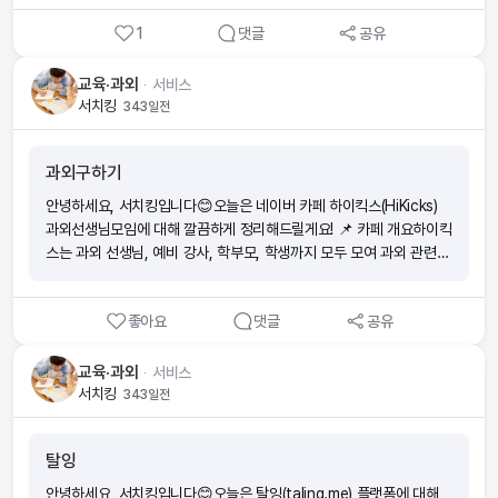
강사 검증 철저⦁ 숨고·프람피: 다양한 과외 및 생활 서비스 매칭 / 제안
까지 이뤄지고 있죠. 🌟 주요 특징⦁ 유아교육 네트워킹 허브: 현직 교
서당 선결제 구조 / 서비스 범위는 넓지만 광고비 비중 큼👉 영어팡팡
1
댓글
공유
사, 학부모, 예비교사 간 활발한 소통⦁ 구인구직 서비스: 유치원·어린이
은 범용성보다는 영어 강사 채용에만 초점을 맞춘 틈새 플랫폼이라는
집 채용 공고 & 구직자 게시판 운영⦁ 실용 자료실: 수업 아이디어, 교육
점이 차별화 포인트예요. ⚠️ 이용자 유의사항⦁ 취업사기 및 보이스피
자료, 현장 경험담 공유 가능⦁ 커뮤니티 기능: 이야기방, 갤러리, 설문
교육·과외
ᆞ
서비스
싱 주의사이트 초기 화면부터 보이스피싱, 취업사기 관련 공지를 강조
조사 등 상호작용 공간 제공⦁ 전문성 보장: 현직 교사·간호사 등 전문가
서치킹
343일전
합니다. ⦁ 법정 규정 준수최저임금, 고용차별금지, 관련 법규 위반 시
가 운영진으로 참여⦁ 온·오프라인 행사: 세미나, 포럼, 워크숍 개최로
처벌 가능성까지 안내해 안전한 채용 환경을 강조합니다. ✅ 서치킹 한
현장감 있는 네트워킹 👥 회원 구성 & 분위기⦁ 주 이용층: 20~40대
줄 총평영어팡팡은 진입장벽이 낮고, 안전장치와 법률 안내를 철저히
과외구하기
교사, 예비교사, 학부모⦁ 전국 단위로 활발히 활동⦁ 커뮤니티는 다소 올
하는 영어 강사 전문 구직 플랫폼이에요.다양성보다는 ‘영어 강사’라는
드한 UI지만, 실용성과 충성도 높은 회원 활동이 특징 💡 활용 가치⦁
안녕하세요, 서치킹입니다😊오늘은 네이버 카페 하이킥스(HiKicks)
초점을 두고 운영하는 만큼, 영어 분야 채용 정보를 찾는 분들에게 특
유아교육 종사자: 현장 정보, 네트워킹, 채용 기회 확보⦁ 학부모: 실제
과외선생님모임에 대해 깔끔하게 정리해드릴게요! 📌 카페 개요하이킥
히 적합합니다👍
사례와 해결책 공유, 육아 관련 지식 허브⦁ 관련 업계(출판·교육서비
스는 과외 선생님, 예비 강사, 학부모, 학생까지 모두 모여 과외 관련
스): 교육 트렌드와 현업 이슈 파악 ✅ 서치킹 한 줄 총평고가네 유아포
정보와 네트워킹을 활발히 나누는 대표적인 온라인 커뮤니티예요.단순
럼은 유아교육 종사자와 학부모가 실질적인 도움을 주고받는 전문 커
한 홍보 공간이 아니라, 실제 수업 노하우·자료 공유·모임 활동까지 이
뮤니티로,자료·경험·구인구직이 동시에 가능한 현장 밀착형 플랫폼이
좋아요
댓글
공유
어지는 실질적인 소통 공간으로 알려져 있습니다. 👥 회원 구성⦁ 현직
에요👍
과외 선생님⦁ 과외를 준비하는 예비 강사⦁ 자녀 학습에 관심 있는 학부
모⦁ 과외를 원하는 학생👉 다양한 교육 관계자들이 함께 모여 서로의
교육·과외
ᆞ
서비스
경험과 정보를 교환하는 구조입니다. 🔑 주요 활동⦁ 📚 수업 후기 &
서치킹
343일전
자료 공유: 교재, 학습법, 실제 수업에서 쓸 수 있는 노하우 공개⦁ 👩‍🏫
강사·학생 매칭: 강사 채용 정보와 학생 연결⦁ 🤝 온·오프라인 모임: 지
탈잉
역별 정기 모임, 친목 및 네트워킹⦁ 📝 자유 게시판: 교육 이슈, 고민 상
담, 정보 교류 ⚙️ 운영 방식⦁ 회원 가입 후 등업·승인 절차를 거쳐 신뢰
안녕하세요, 서치킹입니다😊오늘은 탈잉(taling.me) 플랫폼에 대해