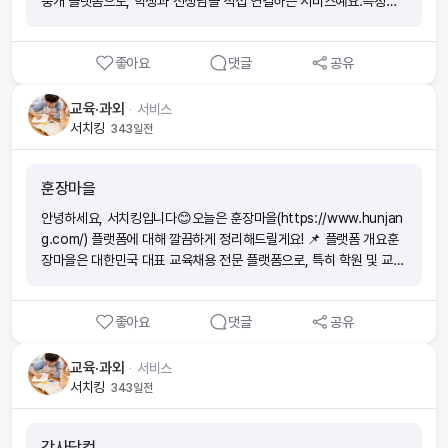
중개 플랫폼으로, 학생과 선생님을 직접 연결하는 서비스예요.특징은
첫 달 과외비의 25%만 수수료로 받고 이후에는 추가 수수료가 전혀
없다는 점입니다. ⚙️ 핵심 서비스 구조⦁ 온라인 매칭: 학생은 과목·지역
좋아요
댓글
공유
·예산을 입력해 선생님을 찾을 수 있고, 선생님도 역으로 제안 가능 ✨⦁
투명한 운영: 매칭 단계는 무료, 과외비·수수료 구조가 명확히 공개됨⦁
편의 기능: 실시간 매칭, 후기·소개서 시스템, 안전한 만남 장소 안내,
교육·과외
ᆞ
서비스
커뮤니티·자료실 제공 💰 수수료 및 정책⦁ 수수료 구조: 매칭 성사 시,
서치킹
343일전
선생님이 **첫 달 과외비의 25%**만 납부⦁ 추가 수수료 없음: 이후에
는 전혀 부과되지 않음⦁ 위반 시 리스크: 금액 축소·직거래 시도 시 계
훈장마을
정 영구 정지, 민사상 10배 배상, 형사 고소 가능 😮⦁ 수수료 납부 이
점: 선생님 랭킹 반영 → 상위 노출 & 인기 선생님 선정 → 매칭 기회
안녕하세요, 서치킹입니다😊오늘은 훈장마을(https://www.hunjan
증가 📊 규모 및 시장 포지셔닝⦁ 회원 수: 2025년 기준, 등록 선생님
g.com/) 플랫폼에 대해 깔끔하게 정리해드릴게요! 📌 플랫폼 개요훈
만 60만 명 돌파⦁ 차별성: 무료 매칭, 투명한 과외비, 다양한 과목·스타
장마을은 대한민국 대표 교육채용 전문 플랫폼으로, 특히 학원 및 교육
일, 빠른 매칭, 풍부한 후기 & 인증 시스템 🛡️ 서비스 제공 및 부가 기
기관의 구인·구직에 특화되어 있습니다.서울 강남, 서초, 양천, 송파 등
능⦁ 매칭·선택 시스템: 학생은 여러 선생님 제안을 받아 비교 선택 가능
교육 밀집지역을 포함해 전국 단위로 채용 공고가 올라오며,국어·영어·
⦁ 안전성 강화: 철저한 인증·신고 시스템 + 안전장소 안내⦁ 부가 서비
좋아요
댓글
공유
수학·과학 등 주요 과목 강사부터 교육기획·교재개발·상담·행정까지다
스: 교육 쿠폰, 생활지원, 캐시백, 커뮤니티·멘토링 등 학습지원 기능
양한 교육직군의 일자리를 제공합니다. 💡 주요 기능 및 상품 구조⦁ 채
운영 🔎 평가 및 한계👍 강점⦁ 다양한 선택권⦁ 투명한 가격 구조⦁ 신속
용 정보 제공: 인기 채용, 공고 마감일, 근무지역, 모집 분야, 급여 조건
교육·과외
ᆞ
서비스
한 매칭⦁ 모바일 최적화 UX⦁ 랭킹·후기 기반 신뢰도 👎 단점⦁ 첫 달 2
등을 상세히 노출 ⦁ 채용 광고 상품(유료): 학원·교육기업이 공고를 눈
서치킹
343일전
5% 수수료 부담⦁ 엄격한 관리 정책으로 일부 불만 발생 ✅ 정리김과외
에 띄게 노출할 수 있는 광고 시스템 운영스페셜 TOP: 3일 266,000
는 “투명한 수수료 정책 + 신뢰 기반 매칭”을 앞세운 국내 대표 과외
원 / 7일 436,000원 (VAT 포함)스페셜: 3일 218,000원 / 7일 36
플랫폼이에요.학생에게는 맞춤형 선생님을, 선생님에게는 새로운 기회
강사닷컴