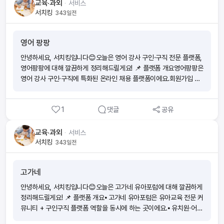
스페셜 광고 병행을 활용하면 빠른 구인 가능 👍구직자는 이력서 등록
교육·과외
ᆞ
서비스
는 회사가 부담해요.(3)자격증을 취득하면 출근 없이 앱 하나로 소득을
시 지역·과목 필터 최적화를 통해 노출 기회 극대화단순 이력서 등록보
서치킹
343일전
만들 수 있어요.(4)시작부터 함께하는 전문 매니저가 전 과정을 도와드
다는 자세한 자기소개·경력 기술이 스카우트 확률을 높여줍니다. ✅ 정
려요.(5)나도 모르게 보험전문지식이 향상되어 있어요. ■ 절차가 궁
리하자면, 강사닷컴은 학원·교육기관 채용에 최적화된 교육강사 전문
금해요 ■ 소득이 얼마나 생길까요?내가 가입한 보험의 월 보험료의 1
영어 팡팡
구인구직 플랫폼이에요.무료 등록과 세부 필터 기반 인재검색, 직접연
3배의 수수료와 축하금 최대 60만원을 받을 수 있어요 [예시] 보험료
락 시스템이 강점이며,빠른 매칭을 원하는 학원과 안정적인 채용 기회
10만원 ■ 시험이 많이 어렵나요? 아니요! 하지만, 모의고사 문제와
안녕하세요, 서치킹입니다😊오늘은 영어 강사 구인·구직 전문 플랫폼,
를 찾는 강사 모두에게 유용합니다😊
답만 외우면 헷갈릴 수 있으니 보기 내용의 이해가 필요해요. (예) 모의
영어팡팡에 대해 깔끔하게 정리해드릴게요! 📌 플랫폼 개요영어팡팡은
고사에서 ‘틀린 것’은? 으로 외웠는데, 실제 시험에서는 ‘맞는 것을 고
영어 강사 구인·구직에 특화된 온라인 채용 플랫폼이에요.회원가입 후
르시오’가 나오게 될 수 있으니 암기할 때 주의가 필요해요! √ 모의고사
광고 등록을 통해 강사와 학원이 직접 연결될 수 있도록 돕고 있습니
점수를 70점 이상 목표로 반복적으로 풀면서 점차 점수를 높여보세
다. 주요 특징은 크게 세 가지!1. 영어 강사 채용에만 집중된 전문성2.
요! ■ 시험신청 및 시험공부 꿀팁!1. wonder 앱에서 회원가입 후 ‘도
1
댓글
공유
개인정보 수집·관리를 통한 맞춤형 서비스3. 취업사기 예방과 법률 안
전’탭에서 원하는 시험 일정에 맞춰 시험신청을 해보세요. 2. 시험일 2
내를 통한 안전성 강화 🚀 주요 특징⦁ 영어 강사 구인·구직 특화수학,
~3주 전부터 동영상강의,모의고사, 요약정리를 반복해서 하루에 일정
국어 등 다른 과목은 배제하고 오직 영어 강사 채용 정보에 집중합니
교육·과외
ᆞ
서비스
시간을 정해두고 벼락치기로 집중도를 높여보세요. 모의고사는 최소 4
다.핸드폰·이메일 인증을 통해 계정 안전성을 높였어요. ⦁ 개인정보 관
서치킹
343일전
~5번 풀어 보시는 게 좋아요. 3. 시험 직전에는 실제 시험처럼 PDF파
리 체계이름, 출생연도, 성별, 사업자정보 등 다양한 개인정보와 서비
일을 출력하여 모의고사를 풀어보는 것도 좋아요! 시험안내 문자도 꼼
스 이용 기록을 체계적으로 관리하며, 사용자가 직접 변경할 수 있도록
고가네
꼼하게 읽어 보시고 준비물 챙겨주세요. 2과목 모두 60점 이상 시 합
설계되어 있습니다. ⦁ 법률 준수 안내법정 최저임금, 남녀고용평등, 연
격입니다!
령차별금지 등 주요 고용 관련 법규를 적극 고지해구인자·구직자 모두
안녕하세요, 서치킹입니다😊오늘은 고가네 유아포럼에 대해 깔끔하게
의 리스크를 줄여주는 역할을 합니다. ⚖️ 경쟁 플랫폼과 비교⦁ 영어팡
정리해드릴게요! 📌 플랫폼 개요⦁ 고가네 유아포럼은 유아교육 전문 커
팡: 영어 강사 구인·구직 전문 / 광고·결제 구조 존재 / 법률 안내·안전
뮤니티 + 구인구직 플랫폼 역할을 동시에 하는 곳이에요.⦁ 유치원·어린
성 강조⦁ 김과외: 과외 매칭 / 첫 달 수업료 25% 수수료 / 졸업증명 등
이집 교사, 학부모, 예비교사 등이 모여 정보 교류·자료 공유·채용 매칭