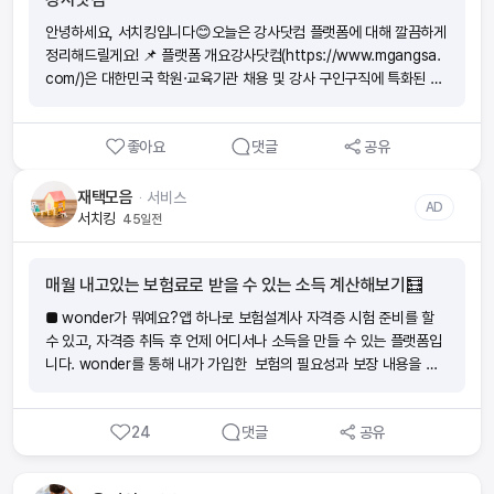
3,000원 (VAT 포함)지역 플러스, 포커스 등 옵션 다양화 ⦁직군별 채
를 제공하는 과외 시장의 핵심 허브라고 할 수 있습니다 🚀
용: 강사 외에도 상담직·운영직·교육기획·교재개발까지 확대 ⦁맞춤 검
안녕하세요, 서치킹입니다😊오늘은 강사닷컴 플랫폼에 대해 깔끔하게
색·알림: 구직자는 자신에게 맞는 포지션을 빠르게 탐색 가능 🎯 타겟
정리해드릴게요! 📌 플랫폼 개요강사닷컴(https://www.mgangsa.
유저 & 경쟁력⦁ 주요 타겟학원장 및 교육기업 인사담당자 (채용 광고
com/)은 대한민국 학원·교육기관 채용 및 강사 구인구직에 특화된 플
게재)강사 및 교육 전문직 구직자 (맞춤형 일자리 탐색) ⦁ 경쟁력 포인
랫폼이에요.서울, 경기, 인천, 부산 등 전국 주요 지역 학원과 교육기관
트국내 최대 수준의 학원·교육 채용 네트워크업계 표준화된 광고상품
의 채용공고가 등록되고, 구직자는 과목·지역·분야별 맞춤형 탐색이 가
→ 안정적인 유료 광고 매출 구조교육직군 DB 집중 → 일반 채용 포털
좋아요
댓글
공유
능합니다. 📚 플랫폼 정의강사닷컴은 학원·교육기관과 강사·교직원을
과 차별화 📊 시장 포지셔닝훈장마을은 학원강사 및 교육특화 채용 시
빠르게 연결하는 교육 전문 채용 플랫폼으로,무료 채용등록 + 인재 데
장의 독립형 선도 플랫폼으로 자리 잡고 있습니다.B2B 채용 광고·배너
이터베이스 열람 기능을 통해 실질적인 매칭률을 높이는 구조를 가지
재택모음
ᆞ
서비스
AD
상품 + B2C 구직자 검색/알림 시스템이 결합된 트윈 구조가 핵심 강
고 있어요. 🏢 운영사 정보운영사: (주)강사닷컴주요 사업: 교육 인재
서치킹
45일전
점이에요. ✅ 요약⦁ 분야: 교육채용 전문 플랫폼⦁ 차별화 요소: 사교육·
채용 플랫폼 운영서비스 영역: 전국 학원 및 교육기업 대상 채용정보
교육직군에 최적화된 채용 DB⦁ 수익모델: 광고상품 중심(스페셜 TO
제공 🌟 장점✅ 무료 채용공고 등록 가능 → 학원 운영자의 비용 부담
P, 포커스, 지역플러스 등)⦁ 핵심 가치: 학원/교육기업과 강사·교육전문
매월 내고있는 보험료로 받을 수 있는 소득 계산해보기🧮
↓✅ 지역·성별·경력 등 세부 필터 기반 인재 검색 가능✅ 스카우트 기
인재를 빠르고 정확하게 연결하는 B2B2C 매칭 플랫폼 👉 정리하자
능으로 직접 연락 → 매칭 속도↑✅ 과목/분야/지역별 데이터베이스
■ wonder가 뭐예요?앱 하나로 보험설계사 자격증 시험 준비를 할
면, 훈장마을은 “사교육 분야 채용의 표준 플랫폼”이라고 할 수 있습니
체계적 정리 📈 주요 수치등록 강사/구직자 DB: 수만 명 이상채용 분
수 있고, 자격증 취득 후 언제 어디서나 소득을 만들 수 있는 플랫폼입
다.학원 원장님과 구직자 모두가 효율적으로 만날 수 있는 구조라서,
야: 국어, 영어, 수학, 과학, 예체능, 어학, 컴퓨터, 한국사 등이용자 타
니다. wonder를 통해 내가 가입한 보험의 필요성과 보장 내용을 이
교육업계에서는 빼놓을 수 없는 채널이에요📚✨
겟: 전국 학원장, 교육기관 인사담당자, 강사 구직자 ⚠️ 유의사항❗ 무
해하여 위험에 대비하는 분들이 늘어나고 있어요. ‘보험을 더 가까이!
료 공고 등록은 가능하지만, 상위노출을 원하면 유료 광고(스페셜 구인
더 편리하게! ‘ wonder앱으로 하면 지출이었던 보험료가 소득이 돼요.
정보 등) 필요❗ 플랫폼 자체 심사 과정이 다소 제한적이라, 공고 품질
24
댓글
공유
■ 요즘 보험 부업이 많던데요 wonder의 장점은 뭔가요?(1)내 라
관리가 부족할 수 있음❗ 채용자와 구직자 간 직접연락 구조라 개인 정
이프스타일에 방해되지 않게 스스로 자격증 준비가 가능해요. 휴먼압
보 보호에 주의 필요 💡 TIP (서치킹 추천)학원 운영자는 무료 등록 +
박이 없어요.(2)초기자본 비용이 없어요. 시험 응시료, 온라인 교육비