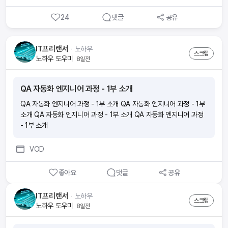
더 편리하게! ‘ wonder앱으로 하면 지출이었던 보험료가 소득이 돼요.
24
댓글
공유
■ 요즘 보험 부업이 많던데요 wonder의 장점은 뭔가요?(1)내 라
이프스타일에 방해되지 않게 스스로 자격증 준비가 가능해요. 휴먼압
박이 없어요.(2)초기자본 비용이 없어요. 시험 응시료, 온라인 교육비
IT프리랜서
ᆞ
노하우
는 회사가 부담해요.(3)자격증을 취득하면 출근 없이 앱 하나로 소득을
스크랩
노하우 도우미
8일전
만들 수 있어요.(4)시작부터 함께하는 전문 매니저가 전 과정을 도와드
려요.(5)나도 모르게 보험전문지식이 향상되어 있어요. ■ 절차가 궁
금해요 ■ 소득이 얼마나 생길까요?내가 가입한 보험의 월 보험료의 1
QA 자동화 엔지니어 과정 - 1부 소개
3배의 수수료와 축하금 최대 60만원을 받을 수 있어요 [예시] 보험료
10만원 ■ 시험이 많이 어렵나요? 아니요! 하지만, 모의고사 문제와
QA 자동화 엔지니어 과정 - 1부 소개 QA 자동화 엔지니어 과정 - 1부
답만 외우면 헷갈릴 수 있으니 보기 내용의 이해가 필요해요. (예) 모의
소개 QA 자동화 엔지니어 과정 - 1부 소개 QA 자동화 엔지니어 과정
고사에서 ‘틀린 것’은? 으로 외웠는데, 실제 시험에서는 ‘맞는 것을 고
- 1부 소개
르시오’가 나오게 될 수 있으니 암기할 때 주의가 필요해요! √ 모의고사
점수를 70점 이상 목표로 반복적으로 풀면서 점차 점수를 높여보세
VOD
요! ■ 시험신청 및 시험공부 꿀팁!1. wonder 앱에서 회원가입 후 ‘도
전’탭에서 원하는 시험 일정에 맞춰 시험신청을 해보세요. 2. 시험일 2
좋아요
댓글
공유
~3주 전부터 동영상강의,모의고사, 요약정리를 반복해서 하루에 일정
시간을 정해두고 벼락치기로 집중도를 높여보세요. 모의고사는 최소 4
IT프리랜서
ᆞ
노하우
~5번 풀어 보시는 게 좋아요. 3. 시험 직전에는 실제 시험처럼 PDF파
스크랩
노하우 도우미
8일전
일을 출력하여 모의고사를 풀어보는 것도 좋아요! 시험안내 문자도 꼼
꼼하게 읽어 보시고 준비물 챙겨주세요. 2과목 모두 60점 이상 시 합