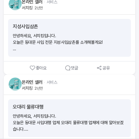
온라인 셀러
ᆞ
서비스
는 회사가 부담해요.(3)자격증을 취득하면 출근 없이 앱 하나로 소득을
1. 날다사입의 특장점
서치킹
2년전
만들 수 있어요.(4)시작부터 함께하는 전문 매니저가 전 과정을 도와드
- 1건의 주문도 가능해요!
려요.(5)나도 모르게 보험전문지식이 향상되어 있어요. ■ 절차가 궁
- 주문과 함께 대납서비스도 가능해요!
금해요 ■ 소득이 얼마나 생길까요?내가 가입한 보험의 월 보험료의 1
지성사입삼촌
- 월사입 고객의 경우 새벽 주문도 가능해요!
3배의 수수료와 축하금 최대 60만원을 받을 수 있어요 [예시] 보험료
- 서울 및 경기 일부 지역은 당일 택배도 가능해요!
10만원 ■ 시험이 많이 어렵나요? 아니요! 하지만, 모의고사 문제와
안녕하세요, 서치킹입니다.
- 상품이 분실될 경우 100%보상이 가능해요!
답만 외우면 헷갈릴 수 있으니 보기 내용의 이해가 필요해요. (예) 모의
오늘은 동대문 사입 전문 지성사입삼촌를 소개해볼게요!
고사에서 ‘틀린 것’은? 으로 외웠는데, 실제 시험에서는 ‘맞는 것을 고
평점 (★★★★☆)
르시오’가 나오게 될 수 있으니 암기할 때 주의가 필요해요! √ 모의고사
1. 지성사입삼촌은 어떤 서비스를 제공하는지 알아볼게요!
점수를 70점 이상 목표로 반복적으로 풀면서 점차 점수를 높여보세
- 동대문 사입대행
요! ■ 시험신청 및 시험공부 꿀팁!1. wonder 앱에서 회원가입 후 ‘도
좋아요
댓글
공유
- 고객 주문 대리발송
전’탭에서 원하는 시험 일정에 맞춰 시험신청을 해보세요. 2. 시험일 2
2. 사입대행 비용에 대해 알아볼게요!
~3주 전부터 동영상강의,모의고사, 요약정리를 반복해서 하루에 일정
- 직배송 기본(건별) : 3000원
온라인 셀러
ᆞ
서비스
시간을 정해두고 벼락치기로 집중도를 높여보세요. 모의고사는 최소 4
- 사입 비용(건별) : 2000원 (택배,터미널)
서치킹
2년전
~5번 풀어 보시는 게 좋아요. 3. 시험 직전에는 실제 시험처럼 PDF파
- 월 사입 (100집 기준) : 500,000원 (100집이상 협의)
일을 출력하여 모의고사를 풀어보는 것도 좋아요! 시험안내 문자도 꼼
- 배송 요금
오대리 물류대행
꼼하게 읽어 보시고 준비물 챙겨주세요. 2과목 모두 60점 이상 시 합
- 서울/경기 직접배송 (별도 안내)
격입니다!
- 일반 택배 : 건별 2000원 , 택배비 4000원
안녕하세요, 서치킹입니다.
- 터미널 배송 : 건별 2000원 , 대봉당 25000원
오늘은 동대문 사입대행 업체 오대리 물류대행 업체에 대해 알아보겠
습니다.
1. 대리발송 비용에 대해 알아볼게요!