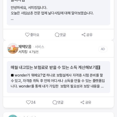
- 3PL 택배발송 대행으로 택배비 절감
- 직관적인 웹프로그램 기반의 발주 시스템
안녕하세요, 서치킹입니다.
- 실시간 확인 가능한 발주 처리결과
1. 아쉽게도 이용요금은 서치킹이 알아보지 못했어요! 아래 링크를 통
오늘은 사입삼촌 전문 업체 날다사입에 대해 알아보겠습니다.
- 도매처 정산 관리
해 문의하실 수 있어요!
- 맞춤형 사입 서비스 제공
https://yhsaib.modoo.at/?link=72ep0974
1. 날다사입은 어떤 서비스를 제공하는지 알아볼게요!
- 세금계산서 발행
- 동대문 사입대행
서치킹이 예상해보면, 3PL 물류서비스를 제공하여 택배비 절감 효과
좋아요
댓글
공유
- 물류서비스
2. 나우패킹의 견적을 받아보세요!
가 적용되어 상대적으로 저렴할 것으로 판단돼요!
- 자료대행
http://www.nowpacking.com/board/board.php?board=noti
- 세금계산서 발행
재택모음
ᆞ
서비스
ce
AD
서치킹
47일전
평점 (★★★★☆)
1. 사입대행 비용에 대해 알아볼게요!
- 대납 + 픽업 (건별) : 2000원
평점 (★★★★★)
매월 내고있는 보험료로 받을 수 있는 소득 계산해보기🧮
- 교환/반품 (건별) : 2000원
- 새벽주문 (건별) : 2500원
■ wonder가 뭐예요?앱 하나로 보험설계사 자격증 시험 준비를 할
- 자료대행 (건별) : 1500원
수 있고, 자격증 취득 후 언제 어디서나 소득을 만들 수 있는 플랫폼입
- 계산서 픽업 (건별) : 1500원
니다. wonder를 통해 내가 가입한 보험의 필요성과 보장 내용을 이
- 월 사입 : 협의
해하여 위험에 대비하는 분들이 늘어나고 있어요. ‘보험을 더 가까이!
- 배송 요금
더 편리하게! ‘ wonder앱으로 하면 지출이었던 보험료가 소득이 돼요.
- 서울/경기/부산 직접배송 (별도 안내)
24
댓글
공유
■ 요즘 보험 부업이 많던데요 wonder의 장점은 뭔가요?(1)내 라
- 일반 택배 : 4000원
이프스타일에 방해되지 않게 스스로 자격증 준비가 가능해요. 휴먼압
- 터미널 배송 : 25000원
박이 없어요.(2)초기자본 비용이 없어요. 시험 응시료, 온라인 교육비