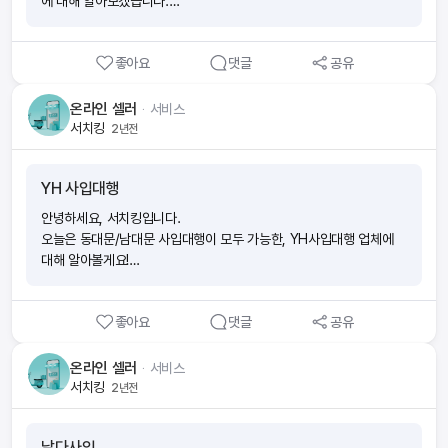
에 대해 알아보겠습니다.
1. 나우패킹을 먼저 소개해볼게요!
좋아요
댓글
공유
나우패킹은 10년의 이커머스 경험으로 의류에 특화된 물류서비스를
제공하고 있으며, 동대문 사입대행 및 고객 배송 대행 서비스까지 제공
온라인 셀러
ᆞ
서비스
하고 있어요!
서치킹
2년전
2. 제공하고 있는 서비스를 안내해드릴게요!
YH 사입대행
- 국내 풀필먼트
- 해외 풀필먼트
안녕하세요, 서치킹입니다.
- 입고/검품
오늘은 동대문/남대문 사입대행이 모두 가능한, YH사입대행 업체에
- 남대문/동대문 사입
대해 알아볼게요!
3. 사입대행 서비스에 대해 자세히 알아볼게요!
1. YH사입대행의 특장점을 먼저 알아볼게요!
- 사입 가능 도매시장 : 동대문 / 남대문
좋아요
댓글
공유
- YH사입대행은 타업체와 달리 알바생들을 채용하지 않고, 정직원만
- 사입 관리
을 채용하고 있어요!
- 샘플 관리
- 주문 마감시간을 새벽 2시까지 받고 있어요!
온라인 셀러
ᆞ
서비스
- 상품 교환/반품관리
- 다양한 배송시스템 : 서울/수도권 직배송 및 당일택배발송이 가능해
서치킹
2년전
- 매입금/세금계산서,정산 내역 관리
요!
- 인터넷쇼핑몰/로드샵 샘플 사입이 가능해요!
1. 다른 사입대행과 차별점은 ?
날다사입