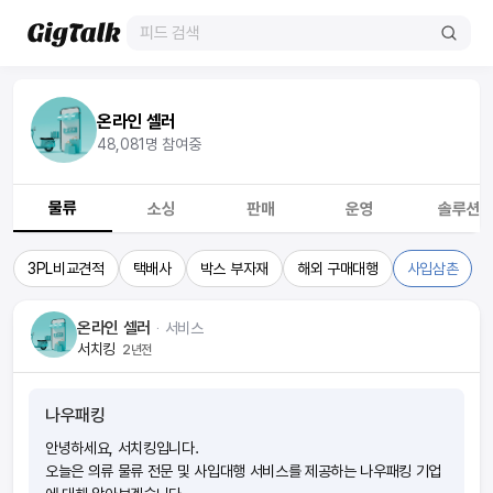
온라인 셀러
48,081
명 참여중
물류
소싱
판매
운영
솔루션
3PL비교견적
택배사
박스 부자재
해외 구매대행
사입삼촌
온라인 셀러
ᆞ
서비스
서치킹
2년전
나우패킹
안녕하세요, 서치킹입니다.
오늘은 의류 물류 전문 및 사입대행 서비스를 제공하는 나우패킹 기업