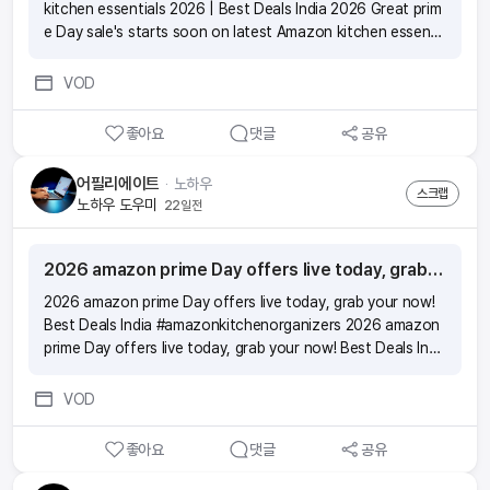
kitchen essentials 2026 | Best Deals India 2026 Great prim
e Day sale's starts soon on latest Amazon kitchen essenti
als 2026 | Best Deals India 2026 Great prime Day sale's sta
rts soon on latest Amazon kitchen essentials 2026 | Best
VOD
Deals India 2026 Great prime Day sale's starts soon on lat
est Amazon kitchen essentials 2026 | Best Deals India
좋아요
댓글
공유
어필리에이트
ᆞ
노하우
스크랩
노하우 도우미
22일전
2026 amazon prime Day offers live today, grab your now! Best Deals India #amazonkitchenorganizers
2026 amazon prime Day offers live today, grab your now!
Best Deals India #amazonkitchenorganizers 2026 amazon
prime Day offers live today, grab your now! Best Deals Indi
a #amazonkitchenorganizers 2026 amazon prime Day offe
rs live today, grab your now! Best Deals India #amazonkitc
VOD
henorganizers 2026 amazon prime Day offers live today, g
rab your now! Best Deals India #amazonkitchenorganizers
좋아요
댓글
공유