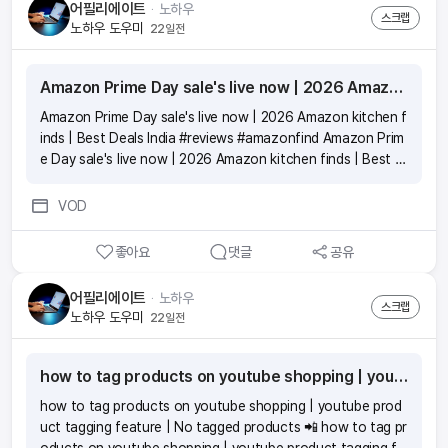
어필리에이트
ᆞ
노하우
스크랩
노하우 도우미
22일전
Amazon Prime Day sale's live now | 2026 Amazon kitchen finds | Best Deals India #reviews #amazonfind
Amazon Prime Day sale's live now | 2026 Amazon kitchen f
inds | Best Deals India #reviews #amazonfind Amazon Prim
e Day sale's live now | 2026 Amazon kitchen finds | Best D
eals India #reviews #amazonfind Amazon Prime Day sale's li
ve now | 2026 Amazon kitchen finds | Best Deals India #re
VOD
views #amazonfind Amazon Prime Day sale's live now | 20
26 Amazon kitchen finds | Best Deals India #reviews #ama
좋아요
댓글
공유
zonfind
어필리에이트
ᆞ
노하우
스크랩
노하우 도우미
22일전
how to tag products on youtube shopping | youtube product tagging feature | No tagged products 📲
how to tag products on youtube shopping | youtube prod
uct tagging feature | No tagged products 📲 how to tag pr