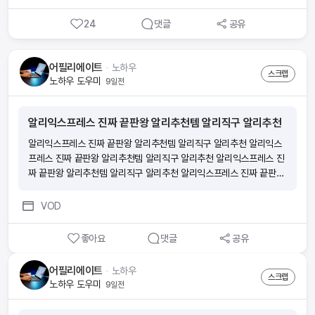
더 편리하게! ‘ wonder앱으로 하면 지출이었던 보험료가 소득이 돼요.
24
댓글
공유
■ 요즘 보험 부업이 많던데요 wonder의 장점은 뭔가요?(1)내 라
이프스타일에 방해되지 않게 스스로 자격증 준비가 가능해요. 휴먼압
박이 없어요.(2)초기자본 비용이 없어요. 시험 응시료, 온라인 교육비
어필리에이트
ᆞ
노하우
는 회사가 부담해요.(3)자격증을 취득하면 출근 없이 앱 하나로 소득을
스크랩
노하우 도우미
9일전
만들 수 있어요.(4)시작부터 함께하는 전문 매니저가 전 과정을 도와드
려요.(5)나도 모르게 보험전문지식이 향상되어 있어요. ■ 절차가 궁
금해요 ■ 소득이 얼마나 생길까요?내가 가입한 보험의 월 보험료의 1
알리익스프레스 진짜 끝판왕 알리추천템 알리직구 알리추천
3배의 수수료와 축하금 최대 60만원을 받을 수 있어요 [예시] 보험료
10만원 ■ 시험이 많이 어렵나요? 아니요! 하지만, 모의고사 문제와
알리익스프레스 진짜 끝판왕 알리추천템 알리직구 알리추천 알리익스
답만 외우면 헷갈릴 수 있으니 보기 내용의 이해가 필요해요. (예) 모의
프레스 진짜 끝판왕 알리추천템 알리직구 알리추천 알리익스프레스 진
고사에서 ‘틀린 것’은? 으로 외웠는데, 실제 시험에서는 ‘맞는 것을 고
짜 끝판왕 알리추천템 알리직구 알리추천 알리익스프레스 진짜 끝판왕
르시오’가 나오게 될 수 있으니 암기할 때 주의가 필요해요! √ 모의고사
알리추천템 알리직구 알리추천
점수를 70점 이상 목표로 반복적으로 풀면서 점차 점수를 높여보세
VOD
요! ■ 시험신청 및 시험공부 꿀팁!1. wonder 앱에서 회원가입 후 ‘도
전’탭에서 원하는 시험 일정에 맞춰 시험신청을 해보세요. 2. 시험일 2
좋아요
댓글
공유
~3주 전부터 동영상강의,모의고사, 요약정리를 반복해서 하루에 일정
시간을 정해두고 벼락치기로 집중도를 높여보세요. 모의고사는 최소 4
어필리에이트
ᆞ
노하우
~5번 풀어 보시는 게 좋아요. 3. 시험 직전에는 실제 시험처럼 PDF파
스크랩
노하우 도우미
9일전
일을 출력하여 모의고사를 풀어보는 것도 좋아요! 시험안내 문자도 꼼
꼼하게 읽어 보시고 준비물 챙겨주세요. 2과목 모두 60점 이상 시 합