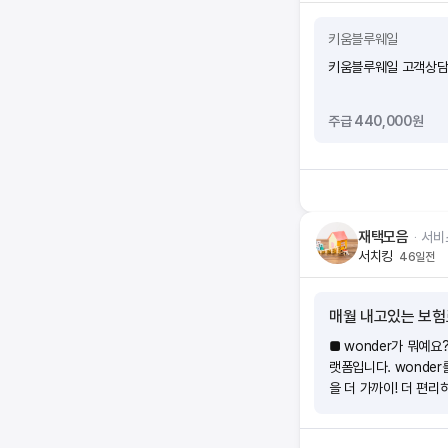
키움블루웨일
키움블루웨일 고객상담(C
주급 440,000원
재택모음
ᆞ
서비
서치킹
46일전
매월 내고있는 보험
■ wonder가 뭐예요
랫폼입니다. wonde
을 더 가까이! 더 편리
장점은 뭔가요?(1)내
요. 시험 응시료, 온라