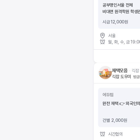
공부명인서울 전체
비대면 원격학원 학생관
상시모집
시급 12,000원
서울
월, 화, 수, 금 19:
재택모음
ᆞ
긱잡
긱잡 도우미
방금
에듀템
완전 재택 👉 외국인의
건별
2,000
원
시간협의