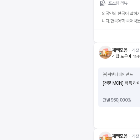
포스팅 리뷰
외국인의 한국어 말하기
니다.한국어학·국어국문
집합니다.건당 2,000
재택모음
ᆞ
긱잡
긱잡 도우미
11
㈜픽엔터테인먼트
[전문 MCN] 틱톡 라
건별 950,000원
재택모음
ᆞ
긱잡