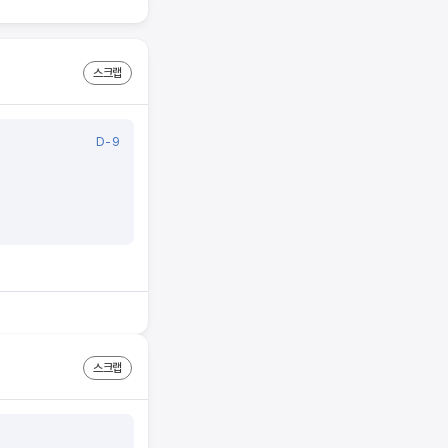
궁금해요 ■ 소득이 얼
] 보험료 10만원 ■
요해요. (예) 모의고사
의가 필요해요! √ 모의
스크랩
wonder 앱에서 회원
모의고사, 요약정리를 반
좋아요. 3. 시험 직
D-9
어 보시고 준비물 챙겨
스크랩