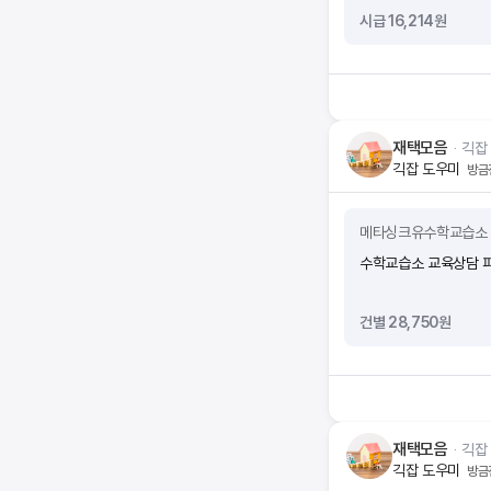
시급 16,214원
재택모음
ᆞ
긱잡
긱잡 도우미
방금
메타싱크유수학교습소
수학교습소 교육상담 파
건별 28,750원
재택모음
ᆞ
긱잡
긱잡 도우미
방금