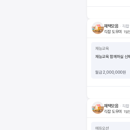
재택모음
ᆞ
긱잡
긱잡 도우미
1일
재능교육
재능교육 함께하실 신제
월급 2,000,000원
재택모음
ᆞ
긱잡
긱잡 도우미
1일
에듀오션