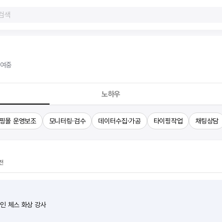
참여중
노하우
핑몰 운영보조
모니터링·검수
데이터수집·가공
타이핑작업
채팅상담
전
라인 체스 화상 강사