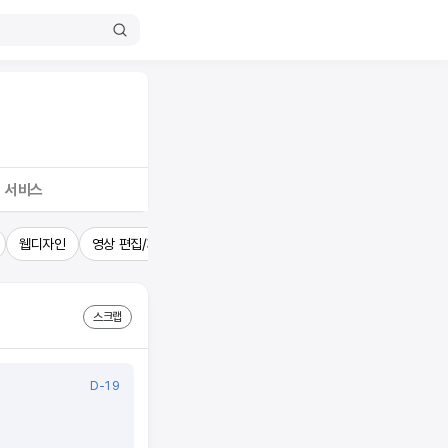
서비스
웹디자인
영상 편집/제작
인바운드
아웃바운드
원고 작성
바
스크랩
D-19