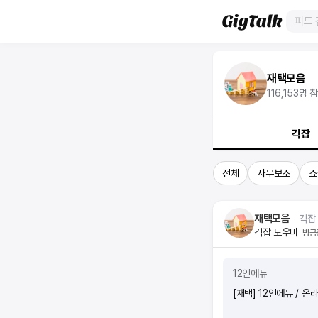
재택모음
116,153
명 
긱잡
전체
사무보조
쇼
재택모음
ᆞ
긱잡
긱잡 도우미
방금
12인에듀
[재택] 12인에듀 / 온