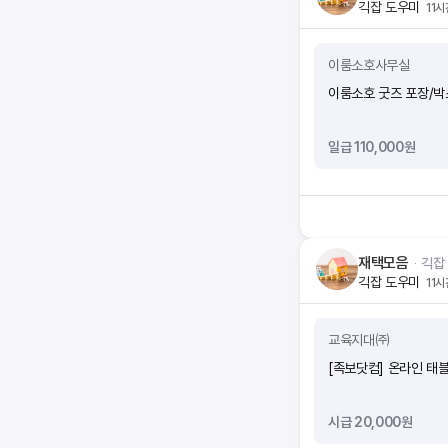
긱잡 도우미
11
이룸소호사무실
이룸소호 굿즈 포장/박
일급 110,000원
재택모음
ᆞ
긱잡
긱잡 도우미
11
교육지대㈜
[족보닷컴] 온라인 태
시급 20,000원