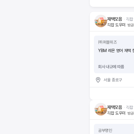
함께하는 전문 매니저가
마나 생길까요?내가 가
시험이 많이 어렵나요?
재택모음
ᆞ
긱잡
에서 ‘틀린 것’은? 으
긱잡 도우미
방금
고사 점수를 70점 이상
가입 후 ‘도전’탭에서
복해서 하루에 일정시간
㈜퍼블위즈
전에는 실제 시험처럼 
YBM 레몬 영어 재택
주세요. 2과목 모두
회사 내규에 따름
서울 종로구
재택모음
ᆞ
긱잡
긱잡 도우미
방금
공부명인