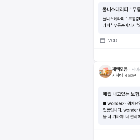
풀니스테라피 " 무통증
풀니스테라피 " 무통증마사
라피 " 무통증마사지 "의
VOD
재택모음
ᆞ
서비
서치킹
45일전
매월 내고있는 보험
■ wonder가 뭐예요
랫폼입니다. wonde
을 더 가까이! 더 편리
장점은 뭔가요?(1)내
요. 시험 응시료, 온라
함께하는 전문 매니저가