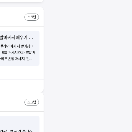
] 보험료 10만원 ■
요해요. (예) 모의고사
의가 필요해요! √ 모의
스크랩
wonder 앱에서 회원
모의고사, 요약정리를 반
좋아요. 3. 시험 직
건강 발마사지 방송 #발마사지 #발마사지방법 #발마사지효과 #발마사지팁 #발마사지교육 #발마사지배우기 #가면마사지 #여장마사지 #뿌리마사지 #한국최초가면마사지 #한국최초변장마사지
어 보시고 준비물 챙겨
 #가면마사지 #여장마
 #발마사지효과 #발마
국최초변장마사지 건강
면마사지 #여장마사지
발마사지효과 #발마사지
초변장마사지
스크랩
r1-4. 발 관리 풀니스