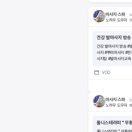
마나 생길까요?내가 가
시험이 많이 어렵나요?
마사지·스파
ᆞ
에서 ‘틀린 것’은? 으
노하우 도우미
1
고사 점수를 70점 이상
가입 후 ‘도전’탭에서
복해서 하루에 일정시간
전에는 실제 시험처럼 
주세요. 2과목 모두
건강 발마사지 방송 
사지 #뿌리마사지 #
사지팁 #발마사지교육
발마사지 방송 #발마
#뿌리마사지 #한국최
VOD
팁 #발마사지교육 #
마사지·스파
ᆞ
노하우 도우미
1
풀니스테라피 " 무통증
풀니스테라피 " 무통증마사