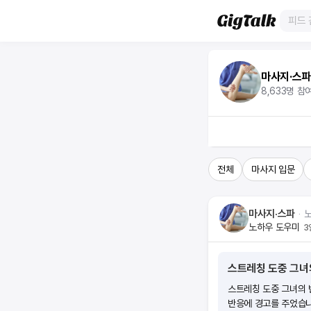
마사지·스
8,633
명 참
전체
마사지 입문
마사지·스파
ᆞ
노하우 도우미
3
스트레칭 도중 그녀
스트레칭 도중 그녀의 
반응에 경고를 주었습