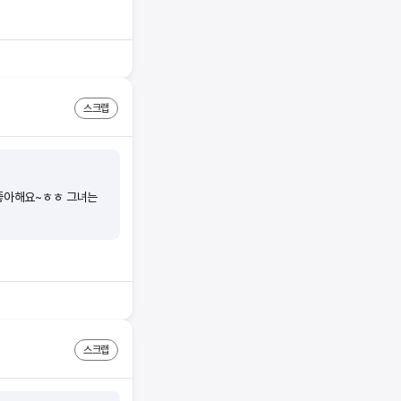
발마사지교육 #발마사지
사지
스크랩
 좋아해요~ㅎㅎ 그녀는
스크랩