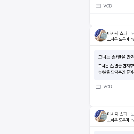
사지배우기 #가면마사지
VOD
배우기 #발마사지방법
마사지·스파
ᆞ
노하우 도우미
1
그녀는 손/발을 만
그녀는 손/발을 만져주
손/발을 만져주면 좋
VOD
마사지·스파
ᆞ
노하우 도우미
1