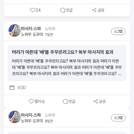
더 편리하게! ‘ wonder앱으로 하면 지출이었던 보험료가 소득이 돼요.
24
댓글
공유
■ 요즘 보험 부업이 많던데요 wonder의 장점은 뭔가요?(1)내 라
이프스타일에 방해되지 않게 스스로 자격증 준비가 가능해요. 휴먼압
박이 없어요.(2)초기자본 비용이 없어요. 시험 응시료, 온라인 교육비
마사지·스파
ᆞ
노하우
는 회사가 부담해요.(3)자격증을 취득하면 출근 없이 앱 하나로 소득을
스크랩
노하우 도우미
7일전
만들 수 있어요.(4)시작부터 함께하는 전문 매니저가 전 과정을 도와드
려요.(5)나도 모르게 보험전문지식이 향상되어 있어요. ■ 절차가 궁
금해요 ■ 소득이 얼마나 생길까요?내가 가입한 보험의 월 보험료의 1
머리가 아픈데 '배'를 주무르라고요? 복부 마사지의 효과
3배의 수수료와 축하금 최대 60만원을 받을 수 있어요 [예시] 보험료
10만원 ■ 시험이 많이 어렵나요? 아니요! 하지만, 모의고사 문제와
머리가 아픈데 '배'를 주무르라고요? 복부 마사지의 효과 머리가 아픈
답만 외우면 헷갈릴 수 있으니 보기 내용의 이해가 필요해요. (예) 모의
데 '배'를 주무르라고요? 복부 마사지의 효과 머리가 아픈데 '배'를 주무
고사에서 ‘틀린 것’은? 으로 외웠는데, 실제 시험에서는 ‘맞는 것을 고
르라고요? 복부 마사지의 효과 머리가 아픈데 '배'를 주무르라고요? 복
르시오’가 나오게 될 수 있으니 암기할 때 주의가 필요해요! √ 모의고사
부 마사지의 효과
점수를 70점 이상 목표로 반복적으로 풀면서 점차 점수를 높여보세
VOD
요! ■ 시험신청 및 시험공부 꿀팁!1. wonder 앱에서 회원가입 후 ‘도
전’탭에서 원하는 시험 일정에 맞춰 시험신청을 해보세요. 2. 시험일 2
좋아요
댓글
공유
~3주 전부터 동영상강의,모의고사, 요약정리를 반복해서 하루에 일정
시간을 정해두고 벼락치기로 집중도를 높여보세요. 모의고사는 최소 4
마사지·스파
ᆞ
노하우
~5번 풀어 보시는 게 좋아요. 3. 시험 직전에는 실제 시험처럼 PDF파
스크랩
노하우 도우미
8일전
일을 출력하여 모의고사를 풀어보는 것도 좋아요! 시험안내 문자도 꼼
꼼하게 읽어 보시고 준비물 챙겨주세요. 2과목 모두 60점 이상 시 합