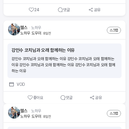
더 편리하게! ‘ wonder앱으로 하면 지출이었던 보험료가 소득이 돼요.
24
댓글
공유
■ 요즘 보험 부업이 많던데요 wonder의 장점은 뭔가요?(1)내 라
이프스타일에 방해되지 않게 스스로 자격증 준비가 가능해요. 휴먼압
박이 없어요.(2)초기자본 비용이 없어요. 시험 응시료, 온라인 교육비
헬스
ᆞ
노하우
는 회사가 부담해요.(3)자격증을 취득하면 출근 없이 앱 하나로 소득을
스크랩
노하우 도우미
8일전
만들 수 있어요.(4)시작부터 함께하는 전문 매니저가 전 과정을 도와드
려요.(5)나도 모르게 보험전문지식이 향상되어 있어요. ■ 절차가 궁
금해요 ■ 소득이 얼마나 생길까요?내가 가입한 보험의 월 보험료의 1
강인수 코치님과 오래 함께하는 이유
3배의 수수료와 축하금 최대 60만원을 받을 수 있어요 [예시] 보험료
10만원 ■ 시험이 많이 어렵나요? 아니요! 하지만, 모의고사 문제와
강인수 코치님과 오래 함께하는 이유 강인수 코치님과 오래 함께하는
답만 외우면 헷갈릴 수 있으니 보기 내용의 이해가 필요해요. (예) 모의
이유 강인수 코치님과 오래 함께하는 이유 강인수 코치님과 오래 함께
고사에서 ‘틀린 것’은? 으로 외웠는데, 실제 시험에서는 ‘맞는 것을 고
하는 이유
르시오’가 나오게 될 수 있으니 암기할 때 주의가 필요해요! √ 모의고사
점수를 70점 이상 목표로 반복적으로 풀면서 점차 점수를 높여보세
VOD
요! ■ 시험신청 및 시험공부 꿀팁!1. wonder 앱에서 회원가입 후 ‘도
전’탭에서 원하는 시험 일정에 맞춰 시험신청을 해보세요. 2. 시험일 2
좋아요
댓글
공유
~3주 전부터 동영상강의,모의고사, 요약정리를 반복해서 하루에 일정
시간을 정해두고 벼락치기로 집중도를 높여보세요. 모의고사는 최소 4
헬스
ᆞ
노하우
~5번 풀어 보시는 게 좋아요. 3. 시험 직전에는 실제 시험처럼 PDF파
스크랩
노하우 도우미
8일전
일을 출력하여 모의고사를 풀어보는 것도 좋아요! 시험안내 문자도 꼼
꼼하게 읽어 보시고 준비물 챙겨주세요. 2과목 모두 60점 이상 시 합