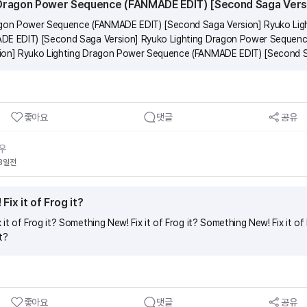
 Dragon Power Sequence (FANMADE EDIT) [Second Saga Vers
agon Power Sequence (FANMADE EDIT) [Second Saga Version] Ryuko Li
DE EDIT) [Second Saga Version] Ryuko Lighting Dragon Power Sequen
ion] Ryuko Lighting Dragon Power Sequence (FANMADE EDIT) [Second S
좋아요
댓글
공유
우
8일전
ix it of Frog it?
it of Frog it? Something New! Fix it of Frog it? Something New! Fix it o
it?
좋아요
댓글
공유