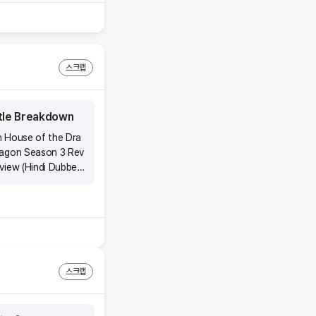
 있어요.(4)시작부터
궁금해요 ■ 소득이 얼
] 보험료 10만원 ■
요해요. (예) 모의고사
의가 필요해요! √ 모의
스크랩
wonder 앱에서 회원
모의고사, 요약정리를 반
좋아요. 3. 시험 직
ttle Breakdown
어 보시고 준비물 챙겨
n House of the Dra
ragon Season 3 Rev
view (Hindi Dubbe
스크랩