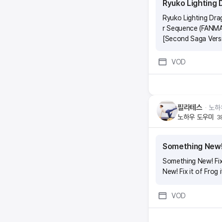
Ryuko Lighting
Ryuko Lighting Dr
r Sequence (FANMA
[Second Saga Vers
VOD
필라테스
ᆞ
노하
노하우 도우미
3
Something New! F
Something New! Fix 
New! Fix it of Frog 
VOD