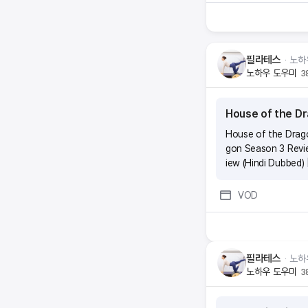
요. 시험 응시료, 온라
함께하는 전문 매니저가
마나 생길까요?내가 가
시험이 많이 어렵나요?
필라테스
ᆞ
노하
에서 ‘틀린 것’은? 으
노하우 도우미
3
고사 점수를 70점 이상
가입 후 ‘도전’탭에서
복해서 하루에 일정시간
House of the Dr
전에는 실제 시험처럼 
주세요. 2과목 모두
House of the Drago
gon Season 3 Revi
iew (Hindi Dubbed)
d) | Story, Dragon
VOD
필라테스
ᆞ
노하
노하우 도우미
3