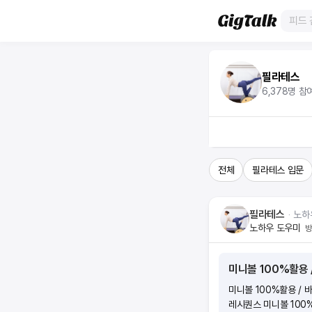
필라테스
6,378
명 참
전체
필라테스 입문
필라테스
ᆞ
노하
노하우 도우미
방
미니볼 100%활용 
미니볼 100%활용 / 
레시퀀스 미니볼 100%