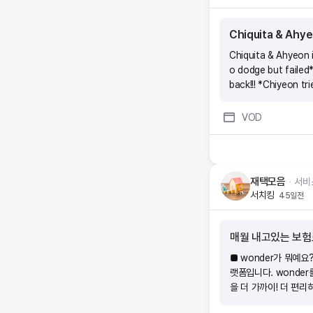
Chiquita & Ahyeo
Chiquita & Ahyeon i
o dodge but failed*
back!!! *Chiyeon tr
VOD
재택모음
ᆞ
서비
서치킹
45일전
매월 내고있는 보험
■ wonder가 뭐예요
랫폼입니다. wonde
을 더 가까이! 더 편리
장점은 뭔가요?(1)내