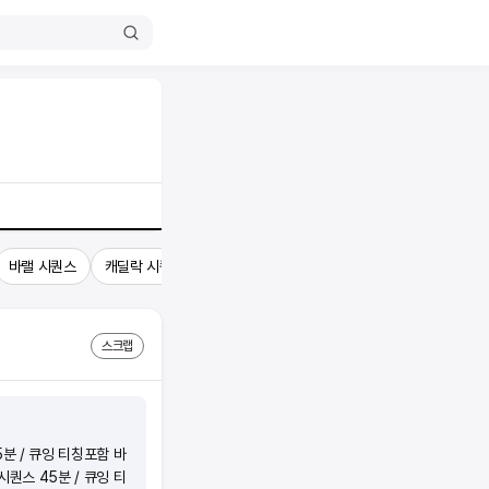
바랠 시퀀스
캐딜락 시퀀스
기타 노하우
스크랩
분 / 큐잉 티칭포함 바
퀀스 45분 / 큐잉 티