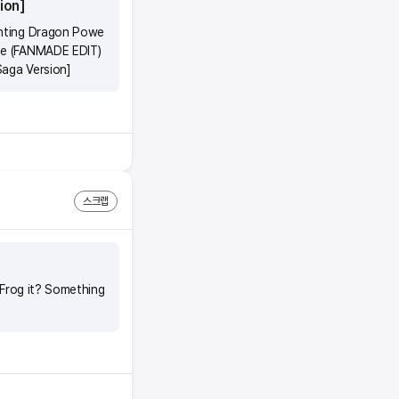
ion]
ghting Dragon Powe
ce (FANMADE EDIT)
aga Version]
스크랩
f Frog it? Something