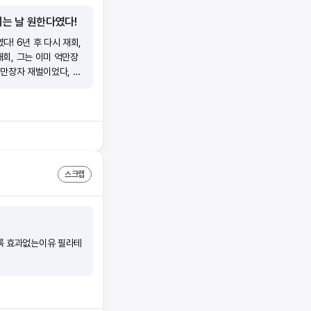
디는 날 원한다였다!
! 6년 후 다시 재회,
재회, 그는 이미 억만장
억만장자 재벌이었다, 나
스크랩
록 효과없는이유 필라테